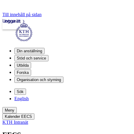
Till innehåll på sidan
Logga in
Intranät
Din anställning
Stöd och service
Utbilda
Forska
Organisation och styrning
Sök
English
Meny
Kalender EECS
KTH Intranät