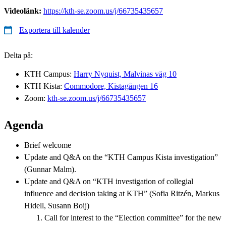
Videolänk:
https://kth-se.zoom.us/j/66735435657
Exportera till kalender
Delta på:
KTH Campus:
Harry Nyquist, Malvinas väg 10
KTH Kista:
Commodore, Kistagången 16
Zoom:
kth-se.zoom.us/j/66735435657
Agenda
Brief welcome
Update and Q&A on the “KTH Campus Kista investigation”
(Gunnar Malm).
Update and Q&A on “KTH investigation of collegial
influence and decision taking at KTH” (Sofia Ritzén, Markus
Hidell, Susann Boij)
Call for interest to the “Election committee” for the new