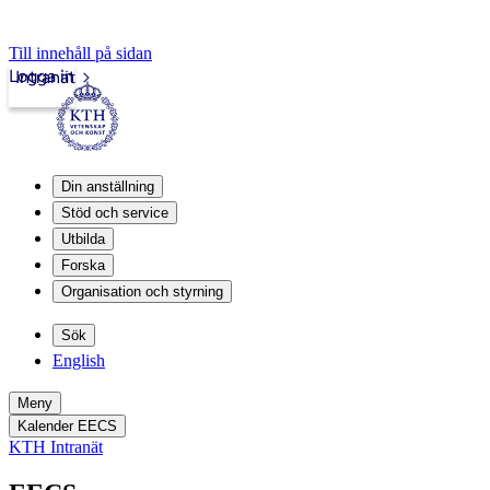
Till innehåll på sidan
Logga in
Intranät
Din anställning
Stöd och service
Utbilda
Forska
Organisation och styrning
Sök
English
Meny
Kalender EECS
KTH Intranät