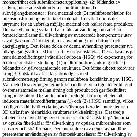
mönsterfrihet och submikrometerupplösning, (2) bildandet av
självorganiserade strukturer för multifunktionella
subvåglängdsmönster i fasta material och (3) multifotonablation för
precisionsformning av flertalet material. Trots detta finns det
utrymme för att utforska möjliga material och realiserbara produkter.
Denna avhandling syftar till att utöka användningsområdet för
femtosekundlasrar till tillverkning av avancerade komponenter utav
såväl glas som 2D material, för användning inom fotonik och
energilagring. Den första delen av denna avhandling presenterar två
tillvägagångssätt för 3D-utskrift av oorganiskt glas. Dessa baseras på
materialmodifieringar i vätesilseskvioxan (HSQ) vid exponering för
femtosekundslaserstrålning: (1) multifoton-korslänkning och (2)
bildandet av självorganiserade strukturer. Det första arbetet redovisar
kring 3D-utskrift av fast kiseldioxidglas med
submikrometerupplösning genom multifoton-korslänkning av HSQ.
Vår metod kräver ingen termisk behandling, vilket ger leder till god
överensstämmelse mellan ritning och produkt och ger flexibilitet
kring integration. Det andra arbetet redogör för möjligheten att
inducera materialmodifieringarna (1) och (2) i HSQ samtidigt, vilket
möjliggör additiv tillverkning av självorganiserade nanogitter och
3D-utskrift av hierarkiska strukturer av kiselrikt glas. Det tredje
arbetet är en utveckling av ett protokoll för 3D-utskrift på ändarna
av optiska fiberkablar för tillverkning av optiska mikroenheter som
sensorer och strålformare. Den andra delen av denna avhandling
presenterar användningen av femtosekundslasrar för tillverkning av