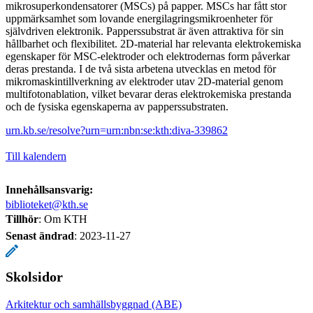
mikrosuperkondensatorer (MSCs) på papper. MSCs har fått stor
uppmärksamhet som lovande energilagringsmikroenheter för
självdriven elektronik. Papperssubstrat är även attraktiva för sin
hållbarhet och flexibilitet. 2D-material har relevanta elektrokemiska
egenskaper för MSC-elektroder och elektrodernas form påverkar
deras prestanda. I de två sista arbetena utvecklas en metod för
mikromaskintillverkning av elektroder utav 2D-material genom
multifotonablation, vilket bevarar deras elektrokemiska prestanda
och de fysiska egenskaperna av papperssubstraten.
urn.kb.se/resolve?urn=urn:nbn:se:kth:diva-339862
Till kalendern
Innehållsansvarig:
biblioteket@kth.se
Tillhör
: Om KTH
Senast ändrad
:
2023-11-27
Skolsidor
Arkitektur och samhällsbyggnad (ABE)