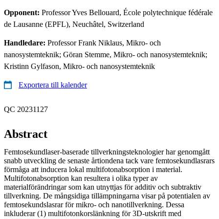
Opponent:
Professor Yves Bellouard, École polytechnique fédérale
de Lausanne (EPFL), Neuchâtel, Switzerland
Handledare:
Professor Frank Niklaus, Mikro- och
nanosystemteknik; Göran Stemme, Mikro- och nanosystemteknik;
Kristinn Gylfason, Mikro- och nanosystemteknik
Exportera till kalender
QC 20231127
Abstract
Femtosekundlaser-baserade tillverkningsteknologier har genomgått
snabb utveckling de senaste årtiondena tack vare femtosekundlasrars
förmåga att inducera lokal multifotonabsorption i material.
Multifotonabsorption kan resultera i olika typer av
materialförändringar som kan utnyttjas för additiv och subtraktiv
tillverkning. De mångsidiga tillämpningarna visar på potentialen av
femtosekundslasrar för mikro- och nanotillverkning. Dessa
inkluderar (1) multifotonkorslänkning för 3D-utskrift med