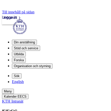
Till innehåll på sidan
Logga in
Intranät
Din anställning
Stöd och service
Utbilda
Forska
Organisation och styrning
Sök
English
Meny
Kalender EECS
KTH Intranät