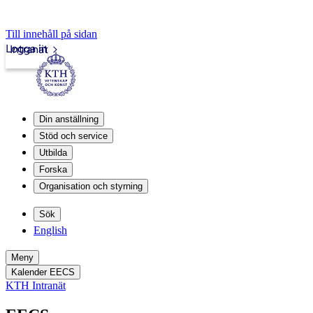
Till innehåll på sidan
Logga in
Intranät
Din anställning
Stöd och service
Utbilda
Forska
Organisation och styrning
Sök
English
Meny
Kalender EECS
KTH Intranät