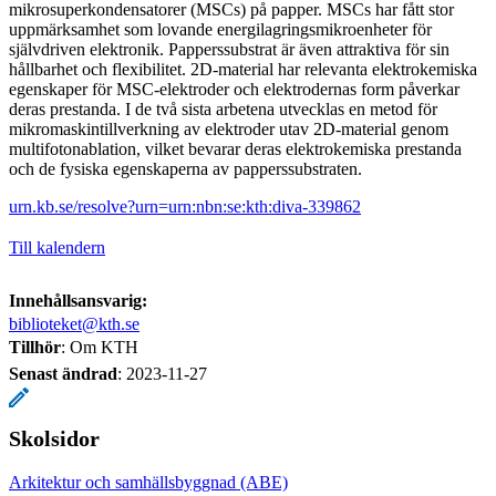
mikrosuperkondensatorer (MSCs) på papper. MSCs har fått stor
uppmärksamhet som lovande energilagringsmikroenheter för
självdriven elektronik. Papperssubstrat är även attraktiva för sin
hållbarhet och flexibilitet. 2D-material har relevanta elektrokemiska
egenskaper för MSC-elektroder och elektrodernas form påverkar
deras prestanda. I de två sista arbetena utvecklas en metod för
mikromaskintillverkning av elektroder utav 2D-material genom
multifotonablation, vilket bevarar deras elektrokemiska prestanda
och de fysiska egenskaperna av papperssubstraten.
urn.kb.se/resolve?urn=urn:nbn:se:kth:diva-339862
Till kalendern
Innehållsansvarig:
biblioteket@kth.se
Tillhör
: Om KTH
Senast ändrad
:
2023-11-27
Skolsidor
Arkitektur och samhällsbyggnad (ABE)