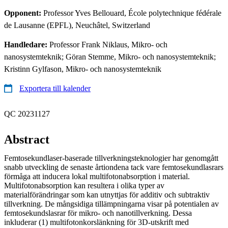
Opponent:
Professor Yves Bellouard, École polytechnique fédérale
de Lausanne (EPFL), Neuchâtel, Switzerland
Handledare:
Professor Frank Niklaus, Mikro- och
nanosystemteknik; Göran Stemme, Mikro- och nanosystemteknik;
Kristinn Gylfason, Mikro- och nanosystemteknik
Exportera till kalender
QC 20231127
Abstract
Femtosekundlaser-baserade tillverkningsteknologier har genomgått
snabb utveckling de senaste årtiondena tack vare femtosekundlasrars
förmåga att inducera lokal multifotonabsorption i material.
Multifotonabsorption kan resultera i olika typer av
materialförändringar som kan utnyttjas för additiv och subtraktiv
tillverkning. De mångsidiga tillämpningarna visar på potentialen av
femtosekundslasrar för mikro- och nanotillverkning. Dessa
inkluderar (1) multifotonkorslänkning för 3D-utskrift med