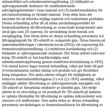
mönsterfrihet och submikrometerupplösning, (2) bildandet av
självorganiserade strukturer för multifunktionella
subvåglängdsmönster i fasta material och (3) multifotonablation för
precisionsformning av flertalet material. Trots detta finns det
utrymme för att utforska möjliga material och realiserbara produkter.
Denna avhandling syftar till att utöka användningsområdet för
femtosekundlasrar till tillverkning av avancerade komponenter utav
såväl glas som 2D material, för användning inom fotonik och
energilagring. Den första delen av denna avhandling presenterar två
tillvägagångssätt för 3D-utskrift av oorganiskt glas. Dessa baseras på
materialmodifieringar i vätesilseskvioxan (HSQ) vid exponering för
femtosekundslaserstrålning: (1) multifoton-korslänkning och (2)
bildandet av självorganiserade strukturer. Det första arbetet redovisar
kring 3D-utskrift av fast kiseldioxidglas med
submikrometerupplösning genom multifoton-korslänkning av HSQ.
Vår metod kräver ingen termisk behandling, vilket ger leder till god
överensstämmelse mellan ritning och produkt och ger flexibilitet
kring integration. Det andra arbetet redogör för möjligheten att
inducera materialmodifieringarna (1) och (2) i HSQ samtidigt, vilket
möjliggör additiv tillverkning av självorganiserade nanogitter och
3D-utskrift av hierarkiska strukturer av kiselrikt glas. Det tredje
arbetet är en utveckling av ett protokoll för 3D-utskrift på ändarna
av optiska fiberkablar för tillverkning av optiska mikroenheter som
sensorer och strålformare. Den andra delen av denna avhandling
presenterar användningen av femtosekundslasrar för tillverkning av