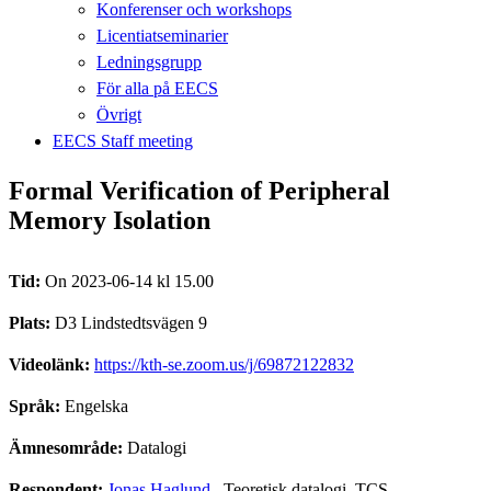
Konferenser och workshops
Licentiatseminarier
Ledningsgrupp
För alla på EECS
Övrigt
EECS Staff meeting
Formal Verification of Peripheral
Memory Isolation
Tid:
On 2023-06-14 kl 15.00
Plats:
D3 Lindstedtsvägen 9
Videolänk:
https://kth-se.zoom.us/j/69872122832
Språk:
Engelska
Ämnesområde:
Datalogi
Respondent:
Jonas Haglund
, Teoretisk datalogi, TCS