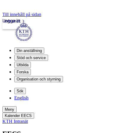
Till innehåll på sidan
Logga in
Intranät
Din anställning
Stöd och service
Utbilda
Forska
Organisation och styrning
Sök
English
Meny
Kalender EECS
KTH Intranät