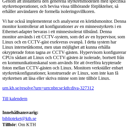
Genom att instantiera den generella styrkretsmodellen med specifika
styrkretsoperationer, och bevisa vissa tillhörande förpliktelser, så
erhåller användaren de formella isoleringsvillkoren.
Vi har också implementerat och analyserat en körtidsmonitor. Denna
monitor kontrollerar att konfigurationer av en minnesstyrkrets i en
Ethernet-adapter bevaras i ett minnesisolerat tillstånd. Denna
monitor används i ett CCTV-system, som del av en hypervisor, som
Linux och en CCTV-gäst exekveras ovanpå. I detta system har
Linux internetåtkomst, men utan möjlighet att kunna erhålla
okrypterade foton tagna av CCTV-gästen. Hypervisorn konfigurerar
CPUn sådant att Linux och CCTV-gästen är isolerade, bortsett från
en kommunikationskanal som används för att överföra krypterade
foton mellan CCTV-gästen och Linux. Monitorn verkställer enbart
styrkretskonfigurationer, konstruerade av Linux, som inte kan få
styrkretsen att läsa eller skriva minne som inte tillhör Linux.
urn.kb.se/resolve?urn=urn:nbn:se:kth:diva-327312
Till kalendern
Innehållsansvarig:
biblioteket@kth.se
Tillhör
: Om KTH