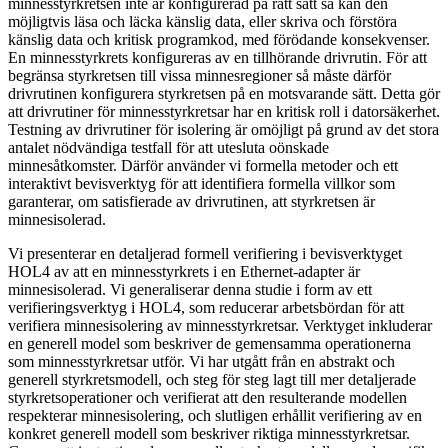
minnesstyrkretsen inte är konfigurerad på rätt sätt så kan den
möjligtvis läsa och läcka känslig data, eller skriva och förstöra
känslig data och kritisk programkod, med förödande konsekvenser.
En minnesstyrkrets konfigureras av en tillhörande drivrutin. För att
begränsa styrkretsen till vissa minnesregioner så måste därför
drivrutinen konfigurera styrkretsen på en motsvarande sätt. Detta gör
att drivrutiner för minnesstyrkretsar har en kritisk roll i datorsäkerhet.
Testning av drivrutiner för isolering är omöjligt på grund av det stora
antalet nödvändiga testfall för att utesluta oönskade
minnesåtkomster. Därför använder vi formella metoder och ett
interaktivt bevisverktyg för att identifiera formella villkor som
garanterar, om satisfierade av drivrutinen, att styrkretsen är
minnesisolerad.
Vi presenterar en detaljerad formell verifiering i bevisverktyget
HOL4 av att en minnesstyrkrets i en Ethernet-adapter är
minnesisolerad. Vi generaliserar denna studie i form av ett
verifieringsverktyg i HOL4, som reducerar arbetsbördan för att
verifiera minnesisolering av minnesstyrkretsar. Verktyget inkluderar
en generell model som beskriver de gemensamma operationerna
som minnesstyrkretsar utför. Vi har utgått från en abstrakt och
generell styrkretsmodell, och steg för steg lagt till mer detaljerade
styrkretsoperationer och verifierat att den resulterande modellen
respekterar minnesisolering, och slutligen erhållit verifiering av en
konkret generell modell som beskriver riktiga minnesstyrkretsar.