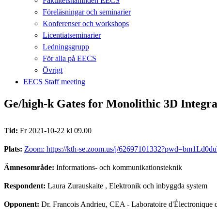
Fakultetsnämnden EECS
Föreläsningar och seminarier
Konferenser och workshops
Licentiatseminarier
Ledningsgrupp
För alla på EECS
Övrigt
EECS Staff meeting
Ge/high-k Gates for Monolithic 3D Integra
Tid:
Fr 2021-10-22 kl 09.00
Plats:
Zoom: https://kth-se.zoom.us/j/62697101332?pwd=bm1Ld0d
Ämnesområde:
Informations- och kommunikationsteknik
Respondent:
Laura Zurauskaite
, Elektronik och inbyggda system
Opponent:
Dr. Francois Andrieu, CEA - Laboratoire d'Électronique 