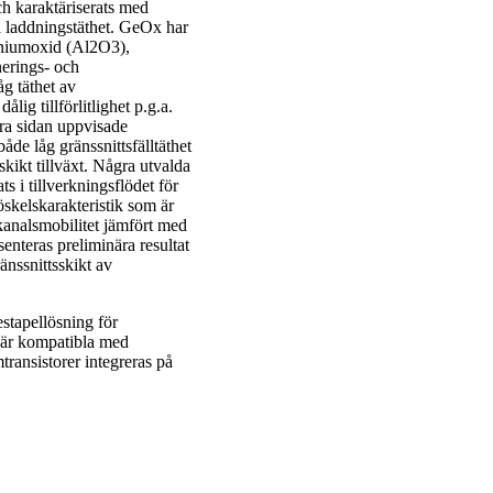
h karaktäriserats med
xa laddningstäthet. GeOx har
miniumoxid (Al2O3),
erings- och
åg täthet av
g tillförlitlighet p.g.a.
dra sidan uppvisade
åde låg gränssnittsfälltäthet
lskikt tillväxt. Några utvalda
 i tillverkningsflödet för
skelskarakteristik som är
kanalsmobilitet jämfört med
senteras preliminära resultat
änssnittsskikt av
estapellösning för
 är kompatibla med
ransistorer integreras på