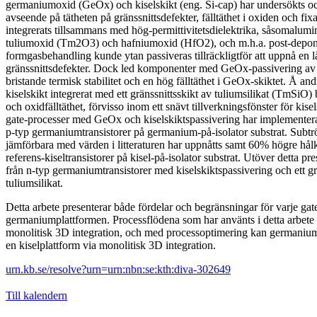
germaniumoxid (GeOx) och kiselskikt (eng. Si-cap) har undersökts oc
avseende på tätheten på gränssnittsdefekter, fälltäthet i oxiden och fi
integrerats tillsammans med hög-permittivitetsdielektrika, såsomalu
tuliumoxid (Tm2O3) och hafniumoxid (HfO2), och m.h.a. post-depon
formgasbehandling kunde ytan passiveras tillräckligtför att uppnå en l
gränssnittsdefekter. Dock led komponenter med GeOx-passivering av dåli
bristande termisk stabilitet och en hög fälltäthet i GeOx-skiktet. Å an
kiselskikt integrerat med ett gränssnittsskikt av tuliumsilikat (TmSiO) b
och oxidfälltäthet, förvisso inom ett snävt tillverkningsfönster för kise
gate-processer med GeOx och kiselskiktspassivering har implementerats
p-typ germaniumtransistorer på germanium-på-isolator substrat. Subtrö
jämförbara med värden i litteraturen har uppnåtts samt 60% högre hål
referens-kiseltransistorer på kisel-på-isolator substrat. Utöver detta pre
från n-typ germaniumtransistorer med kiselskiktspassivering och ett gr
tuliumsilikat.
Detta arbete presenterar både fördelar och begränsningar för varje gat
germaniumplattformen. Processflödena som har använts i detta arbete
monolitisk 3D integration, och med processoptimering kan germaniumt
en kiselplattform via monolitisk 3D integration.
urn.kb.se/resolve?urn=urn:nbn:se:kth:diva-302649
Till kalendern