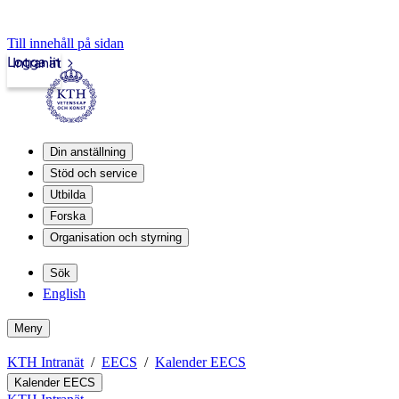
Till innehåll på sidan
Logga in
Intranät
Din anställning
Stöd och service
Utbilda
Forska
Organisation och styrning
Sök
English
Meny
KTH Intranät
EECS
Kalender EECS
Kalender EECS