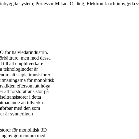
h inbyggda system; Professor Mikael Östling, Elektronik och inbyggda 
O för halvledarindustrin.
förbättrare, men med dessa
till att chiptillverkare
da teknologinoder är
nom att stapla transistorer
 utmaningarna för monolitisk
rskikten eftersom att höga
r att förstöratransistor på
eltransistorer i detta
tmanande att tillverka
jämförbar med den som
rer är synnerligen
istorer för monolitisk 3D
vering av germanium med