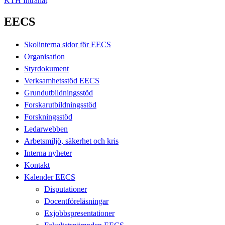
KTH Intranät
EECS
Skolinterna sidor för EECS
Organisation
Styrdokument
Verksamhetsstöd EECS
Grundutbildningsstöd
Forskarutbildningsstöd
Forskningsstöd
Ledarwebben
Arbetsmiljö, säkerhet och kris
Interna nyheter
Kontakt
Kalender EECS
Disputationer
Docentföreläsningar
Exjobbspresentationer