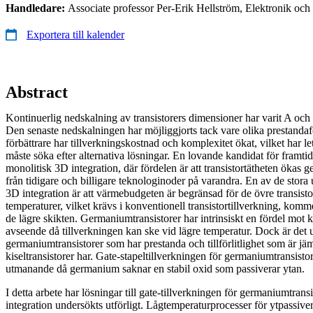
Handledare:
Associate professor Per-Erik Hellström, Elektronik oc
Exportera till kalender
Abstract
Kontinuerlig nedskalning av transistorers dimensioner har varit A och 
Den senaste nedskalningen har möjliggjorts tack vare olika prestanda
förbättrare har tillverkningskostnad och komplexitet ökat, vilket har lett 
måste söka efter alternativa lösningar. En lovande kandidat för framti
monolitisk 3D integration, där fördelen är att transistortätheten ökas ge
från tidigare och billigare teknologinoder på varandra. En av de stora
3D integration är att värmebudgeten är begränsad för de övre transisto
temperaturer, vilket krävs i konventionell transistortillverkning, komme
de lägre skikten. Germaniumtransistorer har intrinsiskt en fördel mot kis
avseende då tillverkningen kan ske vid lägre temperatur. Dock är det u
germaniumtransistorer som har prestanda och tillförlitlighet som är 
kiseltransistorer har. Gate-stapeltillverkningen för germaniumtransisto
utmanande då germanium saknar en stabil oxid som passiverar ytan.
I detta arbete har lösningar till gate-tillverkningen för germaniumtrans
integration undersökts utförligt. Lågtemperaturprocesser för ytpassi