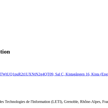
tion
uTWtUQ1puR2t1UXNtN2g4QT09, Sal C, Kistagången 16, Kista (Engl
des Technologies de l'Information (LETI), Grenoble, Rhône-Alpes, Fra