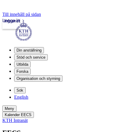
Till innehåll på sidan
Logga in
Intranät
Din anställning
Stöd och service
Utbilda
Forska
Organisation och styrning
Sök
English
Meny
Kalender EECS
KTH Intranät