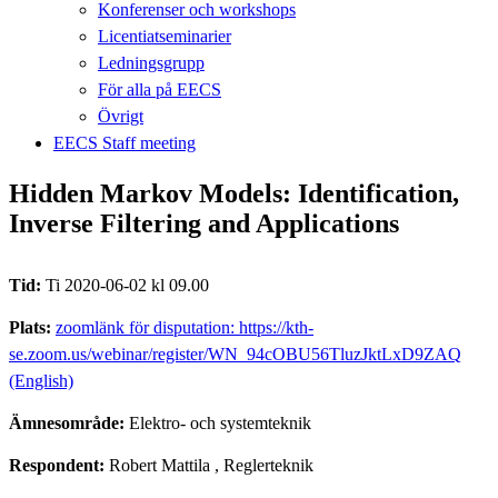
Konferenser och workshops
Licentiatseminarier
Ledningsgrupp
För alla på EECS
Övrigt
EECS Staff meeting
Hidden Markov Models: Identification,
Inverse Filtering and Applications
Tid:
Ti 2020-06-02 kl 09.00
Plats:
zoomlänk för disputation: https://kth-
se.zoom.us/webinar/register/WN_94cOBU56TluzJktLxD9ZAQ
(English)
Ämnesområde:
Elektro- och systemteknik
Respondent:
Robert Mattila
, Reglerteknik