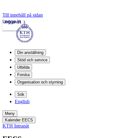
Till innehåll på sidan
Logga in
Intranät
Din anställning
Stöd och service
Utbilda
Forska
Organisation och styrning
Sök
English
Meny
Kalender EECS
KTH Intranät