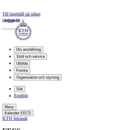
Till innehåll på sidan
Logga in
Intranät
Din anställning
Stöd och service
Utbilda
Forska
Organisation och styrning
Sök
English
Meny
Kalender EECS
KTH Intranät