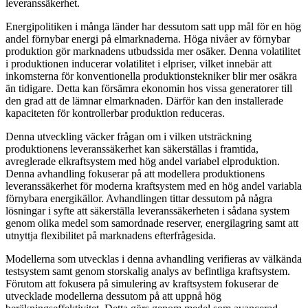
leveranssäkerhet.
Energipolitiken i många länder har dessutom satt upp mål för en hög
andel förnybar energi på elmarknaderna. Höga nivåer av förnybar
produktion gör marknadens utbudssida mer osäker. Denna volatilitet
i produktionen inducerar volatilitet i elpriser, vilket innebär att
inkomsterna för konventionella produktionstekniker blir mer osäkra
än tidigare. Detta kan försämra ekonomin hos vissa generatorer till
den grad att de lämnar elmarknaden. Därför kan den installerade
kapaciteten för kontrollerbar produktion reduceras.
Denna utveckling väcker frågan om i vilken utsträckning
produktionens leveranssäkerhet kan säkerställas i framtida,
avreglerade elkraftsystem med hög andel variabel elproduktion.
Denna avhandling fokuserar på att modellera produktionens
leveranssäkerhet för moderna kraftsystem med en hög andel variabla
förnybara energikällor. Avhandlingen tittar dessutom på några
lösningar i syfte att säkerställa leveranssäkerheten i sådana system
genom olika medel som samordnade reserver, energilagring samt att
utnyttja flexibilitet på marknadens efterfrågesida.
Modellerna som utvecklas i denna avhandling verifieras av välkända
testsystem samt genom storskalig analys av befintliga kraftsystem.
Förutom att fokusera på simulering av kraftsystem fokuserar de
utvecklade modellerna dessutom på att uppnå hög