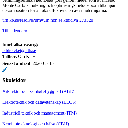
beräkningseffektivitet. Detta görs genom medel som avancerad
Monte Carlo-simulering och optimeringsmetoder som tillämpar
dekomposition för att öka effektiviteten av simuleringarna.
urn.kb.se/resolve?urn=urn:nbn:se:kth:diva-273328
Till kalendern
Innehållsansvarig:
biblioteket@kth.se
Tillhör
: Om KTH
Senast ändrad
:
2020-05-15
Skolsidor
Arkitektur och samhällsbyggnad (ABE)
Elektroteknik och datavetenskap (EECS)
Industriell teknik och management (ITM)
Kemi, bioteknologi och hälsa (CBH)