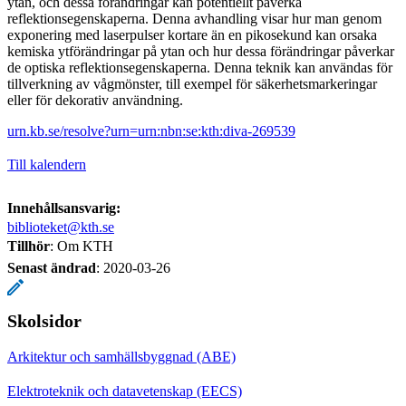
ytan, och dessa förändringar kan potentiellt påverka
reflektionsegenskaperna. Denna avhandling visar hur man genom
exponering med laserpulser kortare än en pikosekund kan orsaka
kemiska ytförändringar på ytan och hur dessa förändringar påverkar
de optiska reflektionsegenskaperna. Denna teknik kan användas för
tillverkning av vågmönster, till exempel för säkerhetsmarkeringar
eller för dekorativ användning.
urn.kb.se/resolve?urn=urn:nbn:se:kth:diva-269539
Till kalendern
Innehållsansvarig:
biblioteket@kth.se
Tillhör
: Om KTH
Senast ändrad
:
2020-03-26
Skolsidor
Arkitektur och samhällsbyggnad (ABE)
Elektroteknik och datavetenskap (EECS)