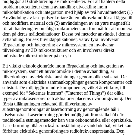
möjliggör 3D strukturering av mikroenheter. För att hantera detta
problem presenterar denna avhandling utveckling inom
mikrofabrikation och integration med hjälp av två huvudmetoder: (1)
Användning av laserpulser kortare än en pikosekund för att lägga till
och modifiera material och (2) användningen av ett yttre magnetfält
för att hantering av ömtåliga mikrometerstora föremål för att montera
dem på deras måldestinationer. Dessa två metoder används, i denna
avhandling, för sex huvudapplikationer, varav fyra involverar
förpackning och integrering av mikrosystem, en involverar
tillverkning av 3D-mikrostrukturer och en involverar direkt
mönstrade mikrostrukturer på en yta.
Ett viktigt teknologiområde inom förpackning och integration av
mikrosystem, samt ett huvudområde i denna avhandling, är
tillverkningen av elektriska anslutningar genom olika substrat. De
används som elektriska sammankopplingar genom komponenter och
substrat. De möjliggör mindre komponenter, vilket är ett krav, till
exempel för ”Sakernas Internet” (”Internet of Things”) där olika
typer av mikrosensorer och aktuatorer placeras i vår omgivning. Den
första tillämpningen relaterad till tillverkning av
substratgenomföringar är laserborrning av genomgående hål i
kiselsubstrat. Laserborrning gör det möjligt att framställa hål där
traditionella etsningsmetoder kan vara oekonomiska eller opraktiska.
Laserborrning tillåter också framställning av vinklade hål, vilket kan
förbättra elektriska genomföringars radiofrekvensprestanda. Den