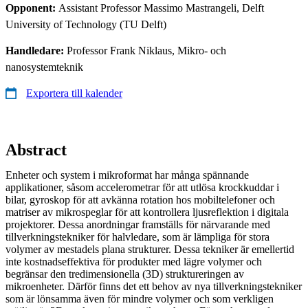
Opponent:
Assistant Professor Massimo Mastrangeli, Delft
University of Technology (TU Delft)
Handledare:
Professor Frank Niklaus, Mikro- och
nanosystemteknik
Exportera till kalender
Abstract
Enheter och system i mikroformat har många spännande
applikationer, såsom accelerometrar för att utlösa krockkuddar i
bilar, gyroskop för att avkänna rotation hos mobiltelefoner och
matriser av mikrospeglar för att kontrollera ljusreflektion i digitala
projektorer. Dessa anordningar framställs för närvarande med
tillverkningstekniker för halvledare, som är lämpliga för stora
volymer av mestadels plana strukturer. Dessa tekniker är emellertid
inte kostnadseffektiva för produkter med lägre volymer och
begränsar den tredimensionella (3D) struktureringen av
mikroenheter. Därför finns det ett behov av nya tillverkningstekniker
som är lönsamma även för mindre volymer och som verkligen