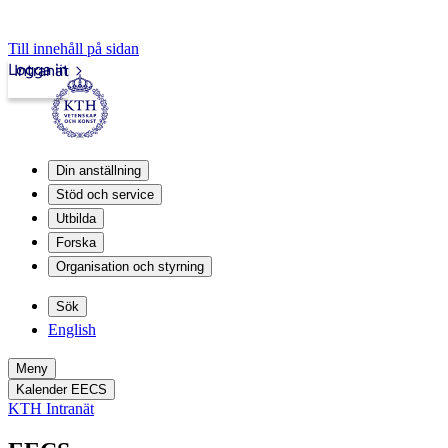
Till innehåll på sidan
Logga in
Intranät
Din anställning
Stöd och service
Utbilda
Forska
Organisation och styrning
Sök
English
Meny
Kalender EECS
KTH Intranät