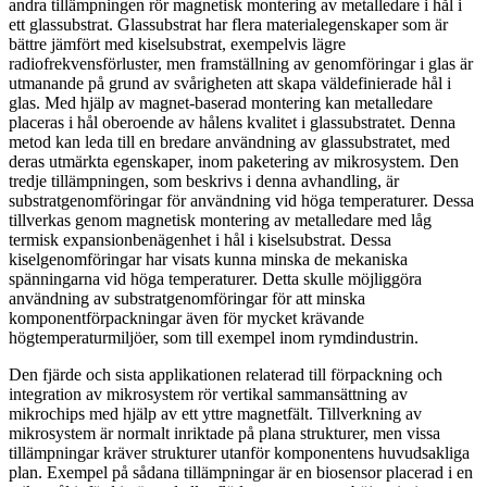
andra tillämpningen rör magnetisk montering av metalledare i hål i
ett glassubstrat. Glassubstrat har flera materialegenskaper som är
bättre jämfört med kiselsubstrat, exempelvis lägre
radiofrekvensförluster, men framställning av genomföringar i glas är
utmanande på grund av svårigheten att skapa väldefinierade hål i
glas. Med hjälp av magnet-baserad montering kan metalledare
placeras i hål oberoende av hålens kvalitet i glassubstratet. Denna
metod kan leda till en bredare användning av glassubstratet, med
deras utmärkta egenskaper, inom paketering av mikrosystem. Den
tredje tillämpningen, som beskrivs i denna avhandling, är
substratgenomföringar för användning vid höga temperaturer. Dessa
tillverkas genom magnetisk montering av metalledare med låg
termisk expansionbenägenhet i hål i kiselsubstrat. Dessa
kiselgenomföringar har visats kunna minska de mekaniska
spänningarna vid höga temperaturer. Detta skulle möjliggöra
användning av substratgenomföringar för att minska
komponentförpackningar även för mycket krävande
högtemperaturmiljöer, som till exempel inom rymdindustrin.
Den fjärde och sista applikationen relaterad till förpackning och
integration av mikrosystem rör vertikal sammansättning av
mikrochips med hjälp av ett yttre magnetfält. Tillverkning av
mikrosystem är normalt inriktade på plana strukturer, men vissa
tillämpningar kräver strukturer utanför komponentens huvudsakliga
plan. Exempel på sådana tillämpningar är en biosensor placerad i en