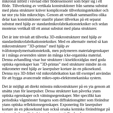
mikronål införd i vävnad eller flödessensorer som böjer sig i ett
flöde. Tillverkning av vertikala konstruktioner från samma substrat
med plana strukturer kräver komplicerade tillverkningstekniker och
tar stor yta från mikrochips. Genom att vertikalt sammanföra olika
delar kan konstruktioner utanför planet tillverkas på ett separat
substrat med hjälp av standardmikrofabrikationstekniker och sedan
monteras vertikalt till ett annat substrat med plana strukturer.
Det är inte trivialt att tillverka 3D-mikrostrukturer med hjälp av
standardmikrofabrikationstekniker. Med en alternativ metod så kan
mikrostrukturer ”3D-printas” med hjälp av
tvåfotonpolymerisationsteknik, men polymerers materialegenskaper
är i många avseenden sämre än många icke-organiska material.
Denna avhandling visar hur strukturer i kiseldioxidglas med goda
optiska egenskaper kan ”3D-printas” med strukturer mindre än en
mikrometer med hjälp av laserpulser kortare än en pikosekund.
Denna nya 3D-frihet vid mikrofabrikation kan till exempel användas
för att bygga avancerade mikro-opto-elektromekaniska system.
Det är möjligt att direkt mönstra mikrostrukturer på en yta genom att
utsätta ytan för laserpulser. Dessa strukturer kan påverka ytans
optiska egenskaper och vätningsegenskaper. Mer specifikt kan
periodiska vågmönster fungera som diffraktionsgitter som förändrar
ytans optiska reflektionsegenskaper. Exponering för laserpulser
kortare än en pikosekund kan också orsaka kemiska förändringar på