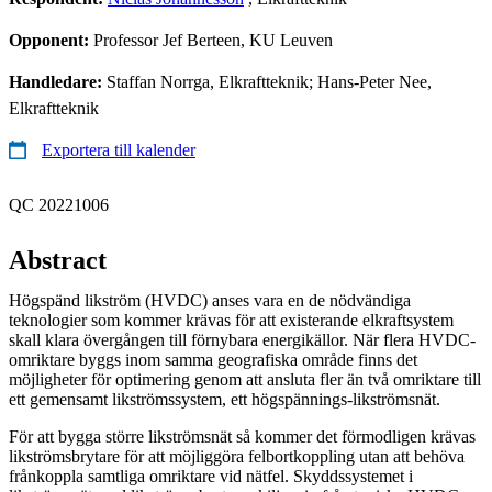
Opponent:
Professor Jef Berteen, KU Leuven
Handledare:
Staffan Norrga, Elkraftteknik; Hans-Peter Nee,
Elkraftteknik
Exportera till kalender
QC 20221006
Abstract
Högspänd likström (HVDC) anses vara en de nödvändiga
teknologier som kommer krävas för att existerande elkraftsystem
skall klara övergången till förnybara energikällor. När flera HVDC-
omriktare byggs inom samma geografiska område finns det
möjligheter för optimering genom att ansluta fler än två omriktare till
ett gemensamt likströmssystem, ett högspännings-likströmsnät.
För att bygga större likströmsnät så kommer det förmodligen krävas
likströmsbrytare för att möjliggöra felbortkoppling utan att behöva
frånkoppla samtliga omriktare vid nätfel. Skyddssystemet i