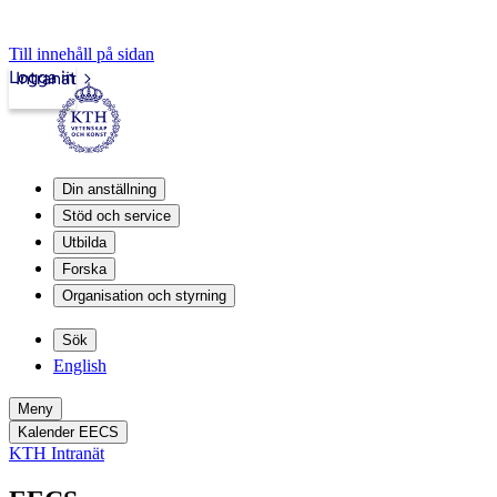
Till innehåll på sidan
Logga in
Intranät
Din anställning
Stöd och service
Utbilda
Forska
Organisation och styrning
Sök
English
Meny
Kalender EECS
KTH Intranät