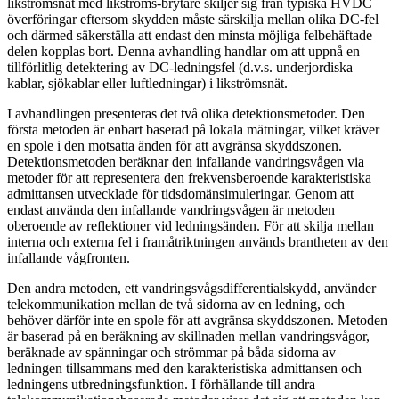
likströmsnät med likströms-brytare skiljer sig från typiska HVDC
överföringar eftersom skydden måste särskilja mellan olika DC-fel
och därmed säkerställa att endast den minsta möjliga felbehäftade
delen kopplas bort. Denna avhandling handlar om att uppnå en
tillförlitlig detektering av DC-ledningsfel (d.v.s. underjordiska
kablar, sjökablar eller luftledningar) i likströmsnät.
I avhandlingen presenteras det två olika detektionsmetoder. Den
första metoden är enbart baserad på lokala mätningar, vilket kräver
en spole i den motsatta änden för att avgränsa skyddszonen.
Detektionsmetoden beräknar den infallande vandringsvågen via
metoder för att representera den frekvensberoende karakteristiska
admittansen utvecklade för tidsdomänsimuleringar. Genom att
endast använda den infallande vandringsvågen är metoden
oberoende av reflektioner vid ledningsänden. För att skilja mellan
interna och externa fel i framåtriktningen används brantheten av den
infallande vågfronten.
Den andra metoden, ett vandringsvågsdifferentialskydd, använder
telekommunikation mellan de två sidorna av en ledning, och
behöver därför inte en spole för att avgränsa skyddszonen. Metoden
är baserad på en beräkning av skillnaden mellan vandringsvågor,
beräknade av spänningar och strömmar på båda sidorna av
ledningen tillsammans med den karakteristiska admittansen och
ledningens utbredningsfunktion. I förhållande till andra