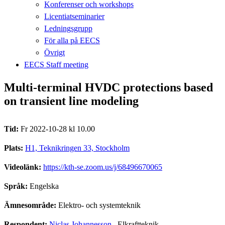
Konferenser och workshops
Licentiatseminarier
Ledningsgrupp
För alla på EECS
Övrigt
EECS Staff meeting
Multi-terminal HVDC protections based
on transient line modeling
Tid:
Fr 2022-10-28 kl 10.00
Plats:
H1, Teknikringen 33, Stockholm
Videolänk:
https://kth-se.zoom.us/j/68496670065
Språk:
Engelska
Ämnesområde:
Elektro- och systemteknik
Respondent:
Niclas Johannesson
, Elkraftteknik