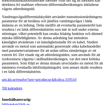
telekommunikationsbaserade metoder visar det sig att metoden kan
detektera fel snabbare eftersom differentialberäkningen inkluderar
vågens utbredningstid.
Vandringsvågsdifferentialskyddet använder transmissionsledningens
parametrar för att beräkna och jämföra vandringsvågor i båda
ändarna av en ledning. Detta medför att eventuella parameterfel kan
resultera i en falsk differentialström som inte är noll under externa
störningar, vilket potentiellt kan orsaka felaktig funktion och därmed
minska tillförlitligheten. Av denna anledning har metodens
känslighet utvärderats i en känslighetsstudie för en kabel. Studien
använde en metod som automatiskt genererade olika kabelmodeller
med parametervariationer för att sedan utföra simuleringar av ett
externt fel. Det visade sig att utbredningstiden, som används för att
synkronisera vågorna i skillnadsberäkningen, var den mest kritiska
parametern. Som följd av denna slutsats utvecklades en metod för att
minimera eventuella tidsförskjutningsfel, som annars skulle resultera
i en falsk differentialström.
urn.kb.se/resolve?urn=urn:nbn:se:kth:diva-319510
Till kalendern
Innehållsansvarig:
biblioteket@kth.se