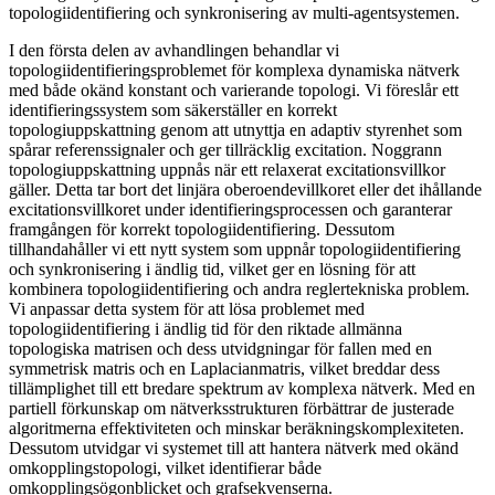
topologiidentifiering och synkronisering av multi-agentsystemen.
I den första delen av avhandlingen behandlar vi
topologiidentifieringsproblemet för komplexa dynamiska nätverk
med både okänd konstant och varierande topologi. Vi föreslår ett
identifieringssystem som säkerställer en korrekt
topologiuppskattning genom att utnyttja en adaptiv styrenhet som
spårar referenssignaler och ger tillräcklig excitation. Noggrann
topologiuppskattning uppnås när ett relaxerat excitationsvillkor
gäller. Detta tar bort det linjära oberoendevillkoret eller det ihållande
excitationsvillkoret under identifieringsprocessen och garanterar
framgången för korrekt topologiidentifiering. Dessutom
tillhandahåller vi ett nytt system som uppnår topologiidentifiering
och synkronisering i ändlig tid, vilket ger en lösning för att
kombinera topologiidentifiering och andra reglertekniska problem.
Vi anpassar detta system för att lösa problemet med
topologiidentifiering i ändlig tid för den riktade allmänna
topologiska matrisen och dess utvidgningar för fallen med en
symmetrisk matris och en Laplacianmatris, vilket breddar dess
tillämplighet till ett bredare spektrum av komplexa nätverk. Med en
partiell förkunskap om nätverksstrukturen förbättrar de justerade
algoritmerna effektiviteten och minskar beräkningskomplexiteten.
Dessutom utvidgar vi systemet till att hantera nätverk med okänd
omkopplingstopologi, vilket identifierar både
omkopplingsögonblicket och grafsekvenserna.