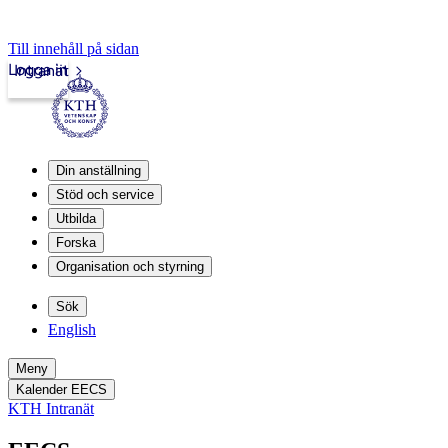
Till innehåll på sidan
Logga in
Intranät
Din anställning
Stöd och service
Utbilda
Forska
Organisation och styrning
Sök
English
Meny
Kalender EECS
KTH Intranät