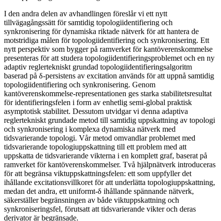
I den andra delen av avhandlingen föreslår vi ett nytt
tillvägagångssätt för samtidig topologiidentifiering och
synkronisering för dynamiska riktade nätverk för att hantera de
motstridiga målen för topologiidentifiering och synkronisering. Ett
nytt perspektiv som bygger på ramverket för kantöverenskommelse
presenteras för att studera topologiidentifieringsproblemet och en ny
adaptiv reglertekniskt grundad topologiidentifieringsalgoritm
baserad på δ-persistens av excitation används för att uppnå samtidig
topologiidentifiering och synkronisering. Genom
kantöverenskommelse-representationen ges starka stabilitetsresultat
för identifieringsfelen i form av enhetlig semi-global praktisk
asymptotisk stabilitet. Dessutom utvidgar vi denna adaptiva
reglertekniskt grundade metod till samtidig uppskattning av topologi
och synkronisering i komplexa dynamiska nätverk med
tidsvarierande topologi. Vår metod omvandlar problemet med
tidsvarierande topologiuppskattning till ett problem med att
uppskatta de tidsvarierande vikterna i en komplett graf, baserat på
ramverket för kantöverenskommelser. Två hjälpnätverk introduceras
för att begränsa viktuppskattningsfelen: ett som uppfyller det
ihållande excitationsvillkoret för att underlätta topologiuppskattning,
medan det andra, ett uniformt-δ ihållande spännande nätverk,
säkerställer begränsningen av både viktuppskattning och
synkroniseringsfel, förutsatt att tidsvarierande vikter och deras
derivator är begränsade.