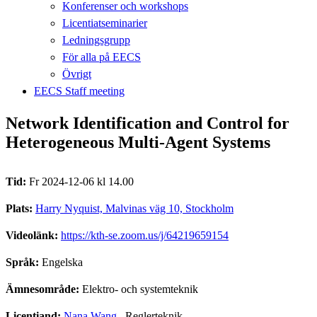
Konferenser och workshops
Licentiatseminarier
Ledningsgrupp
För alla på EECS
Övrigt
EECS Staff meeting
Network Identification and Control for
Heterogeneous Multi-Agent Systems
Tid:
Fr 2024-12-06 kl 14.00
Plats:
Harry Nyquist, Malvinas väg 10, Stockholm
Videolänk:
https://kth-se.zoom.us/j/64219659154
Språk:
Engelska
Ämnesområde:
Elektro- och systemteknik
Licentiand:
Nana Wang
, Reglerteknik