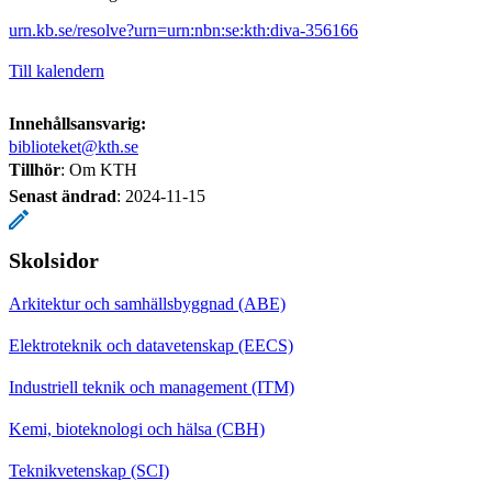
urn.kb.se/resolve?urn=urn:nbn:se:kth:diva-356166
Till kalendern
Innehållsansvarig:
biblioteket@kth.se
Tillhör
: Om KTH
Senast ändrad
:
2024-11-15
Skolsidor
Arkitektur och samhällsbyggnad (ABE)
Elektroteknik och datavetenskap (EECS)
Industriell teknik och management (ITM)
Kemi, bioteknologi och hälsa (CBH)
Teknikvetenskap (SCI)