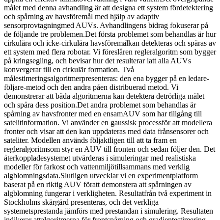
målet med denna avhandling är att designa ett system fördetektering
och spårning av havsföremål med hjälp av adaptiv
sensorprovtagningmed AUVs. Avhandlingens bidrag fokuserar på
de följande tre problemen.Det första problemet som behandlas är hur
cirkulära och icke-cirkulära havsföremålkan detekteras och spåras av
ett system med flera robotar. Vi föreslåren regleralgoritm som bygger
på kringsegling, och bevisar hur det resulterar iatt alla AUVs
konvergerar till en cirkulär formation. Två
målestimeringsalgoritmerpresenteras: den ena bygger på en ledare-
följare-metod och den andra påen distribuerad metod. Vi
demonstrerar att båda algoritmerna kan detektera detrörliga målet
och spåra dess position.Det andra problemet som behandlas är
spårning av havsfronter med en ensamAUV som har tillgång till
satelitinformation. Vi använder en gaussisk processför att modellera
fronter och visar att den kan uppdateras med data frånsensorer och
sateliter. Modellen används följaktligen till att ta fram en
regleralgoritmsom styr en AUV till fronten och sedan följer den. Det
återkoppladesystemet utvärderas i simuleringar med realistiska
modeller för farkost och vattenmiljötillsammans med verklig
algblomningsdata.Slutligen utvecklar vi en experimentplatform
baserat på en riktig AUV föratt demonstera att spårningen av
algblomning fungerar i verkligheten. Resultatfrån två experiment in
Stockholms skärgård presenteras, och det verkliga
systemetsprestanda jämförs med prestandan i simulering. Resultaten
indikerar attalgoritmerna för frontspårning och gradientestimering