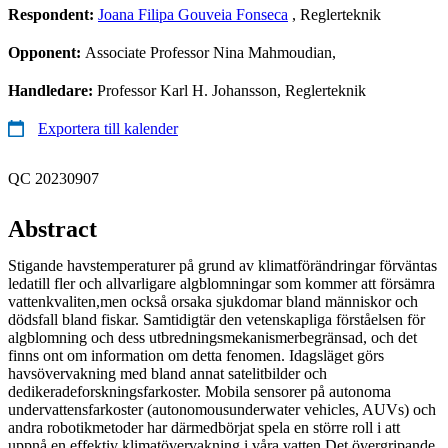
Respondent:
Joana Filipa Gouveia Fonseca
, Reglerteknik
Opponent:
Associate Professor Nina Mahmoudian,
Handledare:
Professor Karl H. Johansson, Reglerteknik
Exportera till kalender
QC 20230907
Abstract
Stigande havstemperaturer på grund av klimatförändringar förväntas
ledatill fler och allvarligare algblomningar som kommer att försämra
vattenkvaliten,men också orsaka sjukdomar bland människor och
dödsfall bland fiskar. Samtidigtär den vetenskapliga förståelsen för
algblomning och dess utbredningsmekanismerbegränsad, och det
finns ont om information om detta fenomen. Idagsläget görs
havsövervakning med bland annat satelitbilder och
dedikeradeforskningsfarkoster. Mobila sensorer på autonoma
undervattensfarkoster (autonomousunderwater vehicles, AUVs) och
andra robotikmetoder har därmedbörjat spela en större roll i att
uppnå en effektiv klimatövervakning i våra vatten.Det övergripande