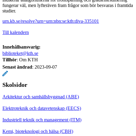
fungerar väl, men lyfteräven fram frågor som bör besvaras i framtida
studier.
urn.kb.se/resolve?urn=urn:nbn:se:kth:diva-335101
Till kalendern
Innehållsansvarig:
biblioteket@kth.se
Tillhör
: Om KTH
Senast ändrad
:
2023-09-07
Skolsidor
Arkitektur och samhällsbyggnad (ABE)
Elektroteknik och datavetenskap (EECS)
Industriell teknik och management (ITM)
Kemi, bioteknologi och hälsa (CBH)