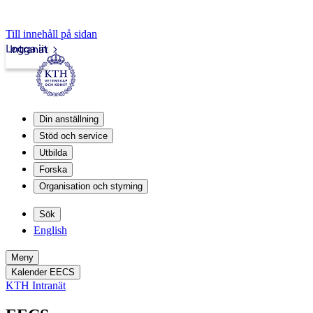
Till innehåll på sidan
Logga in
Intranät
Din anställning
Stöd och service
Utbilda
Forska
Organisation och styrning
Sök
English
Meny
Kalender EECS
KTH Intranät