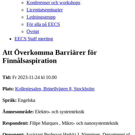
Konferenser och workshops
Licentiatseminarier
Ledningsgrupp
För alla på EECS
Övrigt
EECS Staff meeting
Att Överkomma Barriärer för
Finnålsaspiration
Tid:
Fr 2023-11-24 kl 10.00
Plats:
Kollegiesalen, Brinellvägen 8, Stockholm
Språk:
Engelska
Ämnesområde:
Elektro- och systemteknik
Respondent:
Filipe Marques
, Mikro- och nanosystemteknik
Opponent:
Assistant Professor Heikki J. Nieminen, Department of