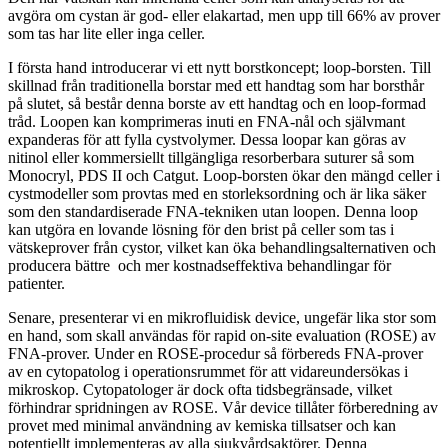
avgöra om cystan är god- eller elakartad, men upp till 66% av prover
som tas har lite eller inga celler.
I första hand introducerar vi ett nytt borstkoncept; loop-borsten. Till
skillnad från traditionella borstar med ett handtag som har borsthår
på slutet, så består denna borste av ett handtag och en loop-formad
tråd. Loopen kan komprimeras inuti en FNA-nål och självmant
expanderas för att fylla cystvolymer. Dessa loopar kan göras av
nitinol eller kommersiellt tillgängliga resorberbara suturer så som
Monocryl, PDS II och Catgut. Loop-borsten ökar den mängd celler i
cystmodeller som provtas med en storleksordning och är lika säker
som den standardiserade FNA-tekniken utan loopen. Denna loop
kan utgöra en lovande lösning för den brist på celler som tas i
vätskeprover från cystor, vilket kan öka behandlingsalternativen och
producera bättre och mer kostnadseffektiva behandlingar för
patienter.
Senare, presenterar vi en mikrofluidisk device, ungefär lika stor som
en hand, som skall användas för rapid on-site evaluation (ROSE) av
FNA-prover. Under en ROSE-procedur så förbereds FNA-prover
av en cytopatolog i operationsrummet för att vidareundersökas i
mikroskop. Cytopatologer är dock ofta tidsbegränsade, vilket
förhindrar spridningen av ROSE. Vår device tillåter förberedning av
provet med minimal användning av kemiska tillsatser och kan
potentiellt implementeras av alla sjukvårdsaktörer. Denna