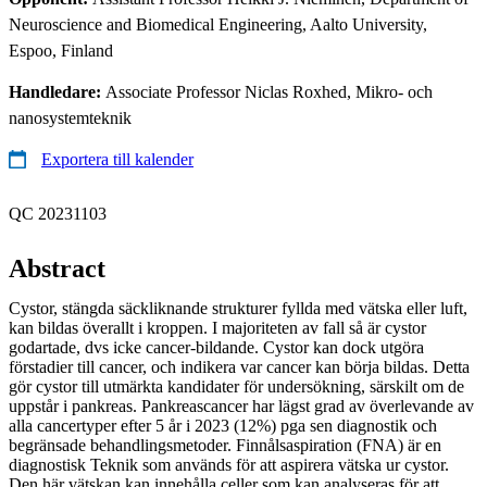
Neuroscience and Biomedical Engineering, Aalto University,
Espoo, Finland
Handledare:
Associate Professor Niclas Roxhed, Mikro- och
nanosystemteknik
Exportera till kalender
QC 20231103
Abstract
Cystor, stängda säckliknande strukturer fyllda med vätska eller luft,
kan bildas överallt i kroppen. I majoriteten av fall så är cystor
godartade, dvs icke cancer-bildande. Cystor kan dock utgöra
förstadier till cancer, och indikera var cancer kan börja bildas. Detta
gör cystor till utmärkta kandidater för undersökning, särskilt om de
uppstår i pankreas. Pankreascancer har lägst grad av överlevande av
alla cancertyper efter 5 år i 2023 (12%) pga sen diagnostik och
begränsade behandlingsmetoder. Finnålsaspiration (FNA) är en
diagnostisk Teknik som används för att aspirera vätska ur cystor.
Den här vätskan kan innehålla celler som kan analyseras för att