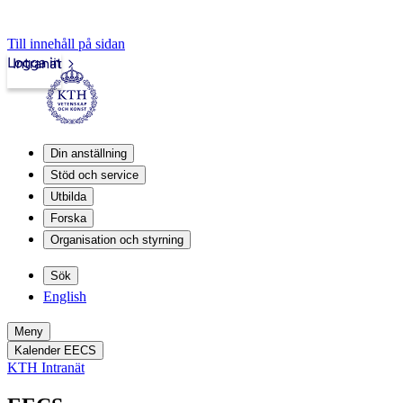
Till innehåll på sidan
Logga in
Intranät
Din anställning
Stöd och service
Utbilda
Forska
Organisation och styrning
Sök
English
Meny
Kalender EECS
KTH Intranät