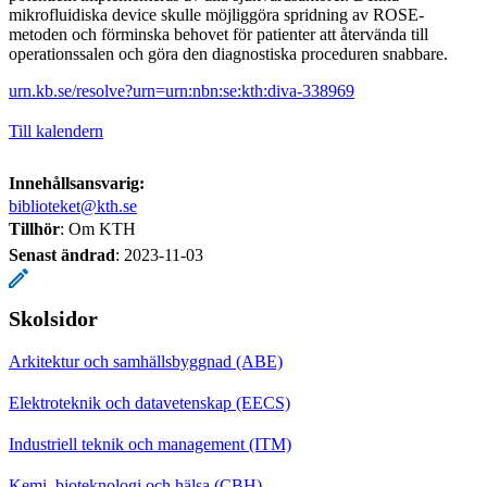
mikrofluidiska device skulle möjliggöra spridning av ROSE-
metoden och förminska behovet för patienter att återvända till
operationssalen och göra den diagnostiska proceduren snabbare.
urn.kb.se/resolve?urn=urn:nbn:se:kth:diva-338969
Till kalendern
Innehållsansvarig:
biblioteket@kth.se
Tillhör
: Om KTH
Senast ändrad
:
2023-11-03
Skolsidor
Arkitektur och samhällsbyggnad (ABE)
Elektroteknik och datavetenskap (EECS)
Industriell teknik och management (ITM)
Kemi, bioteknologi och hälsa (CBH)