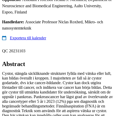
Neuroscience and Biomedical Engineering, Aalto University,
Espoo, Finland
Handledare:
Associate Professor Niclas Roxhed, Mikro- och
nanosystemteknik
Exportera till kalender
QC 20231103
Abstract
Cystor, stängda säckliknande strukturer fyllda med vätska eller luft,
kan bildas överallt i kroppen. I majoriteten av fall så är cystor
godartade, dvs icke cancer-bildande. Cystor kan dock utgöra
förstadier till cancer, och indikera var cancer kan börja bildas. Detta
gör cystor till utmärkta kandidater för undersökning, särskilt om de
uppstår i pankreas. Pankreascancer har lägst grad av överlevande av
alla cancertyper efter 5 år i 2023 (12%) pga sen diagnostik och
begränsade behandlingsmetoder. Finnålsaspiration (FNA) är en
diagnostisk Teknik som används för att aspirera vätska ur cystor.
Den här vätskan kan innehålla celler som kan analyseras för att