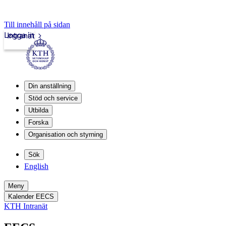
Till innehåll på sidan
Logga in
Intranät
Din anställning
Stöd och service
Utbilda
Forska
Organisation och styrning
Sök
English
Meny
Kalender EECS
KTH Intranät