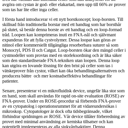
avgöra om cystan är god- eller elakartad, men upp till 66% av prover
som tas har lite eller inga celler.
I första hand introducerar vi ett nytt borstkoncept; loop-borsten. Till
skillnad från traditionella borstar med ett handtag som har borsthår
på slutet, så består denna borste av ett handtag och en loop-formad
tråd. Loopen kan komprimeras inuti en FNA-nål och självmant
expanderas för att fylla cystvolymer. Dessa loopar kan göras av
nitinol eller kommersiellt tillgängliga resorberbara suturer så som
Monocryl, PDS II och Catgut. Loop-borsten ökar den mängd celler i
cystmodeller som provtas med en storleksordning och är lika säker
som den standardiserade FNA-tekniken utan loopen. Denna loop
kan utgöra en lovande lösning för den brist på celler som tas i
vätskeprover från cystor, vilket kan öka behandlingsalternativen och
producera bättre och mer kostnadseffektiva behandlingar för
patienter.
Senare, presenterar vi en mikrofluidisk device, ungefär lika stor som
en hand, som skall användas för rapid on-site evaluation (ROSE) av
FNA-prover. Under en ROSE-procedur så förbereds FNA-prover
av en cytopatolog i operationsrummet för att vidareundersökas i
mikroskop. Cytopatologer är dock ofta tidsbegränsade, vilket
förhindrar spridningen av ROSE. Vår device tillåter förberedning av
provet med minimal användning av kemiska tillsatser och kan
potentiellt implementeras av alla sjukvårdsaktörer. Denna