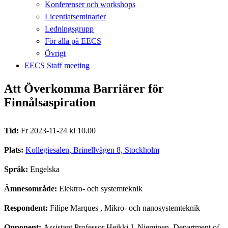
Konferenser och workshops
Licentiatseminarier
Ledningsgrupp
För alla på EECS
Övrigt
EECS Staff meeting
Att Överkomma Barriärer för
Finnålsaspiration
Tid:
Fr 2023-11-24 kl 10.00
Plats:
Kollegiesalen, Brinellvägen 8, Stockholm
Språk:
Engelska
Ämnesområde:
Elektro- och systemteknik
Respondent:
Filipe Marques
, Mikro- och nanosystemteknik
Opponent:
Assistant Professor Heikki J. Nieminen, Department of