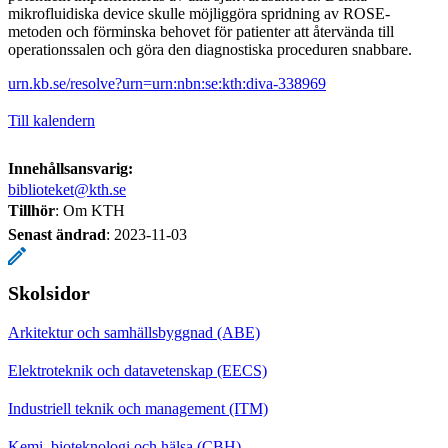
mikrofluidiska device skulle möjliggöra spridning av ROSE-
metoden och förminska behovet för patienter att återvända till
operationssalen och göra den diagnostiska proceduren snabbare.
urn.kb.se/resolve?urn=urn:nbn:se:kth:diva-338969
Till kalendern
Innehållsansvarig:
biblioteket@kth.se
Tillhör
: Om KTH
Senast ändrad
:
2023-11-03
Skolsidor
Arkitektur och samhällsbyggnad (ABE)
Elektroteknik och datavetenskap (EECS)
Industriell teknik och management (ITM)
Kemi, bioteknologi och hälsa (CBH)