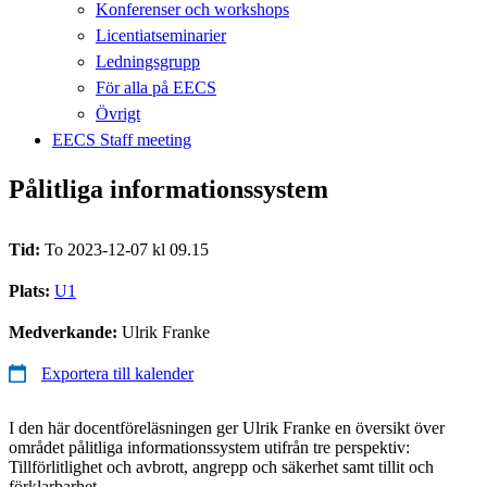
Konferenser och workshops
Licentiatseminarier
Ledningsgrupp
För alla på EECS
Övrigt
EECS Staff meeting
Pålitliga informationssystem
Tid:
To 2023-12-07 kl 09.15
Plats:
U1
Medverkande:
Ulrik Franke
Exportera till kalender
I den här docentföreläsningen ger Ulrik Franke en översikt över
området pålitliga informationssystem utifrån tre perspektiv:
Tillförlitlighet och avbrott, angrepp och säkerhet samt tillit och
förklarbarhet.