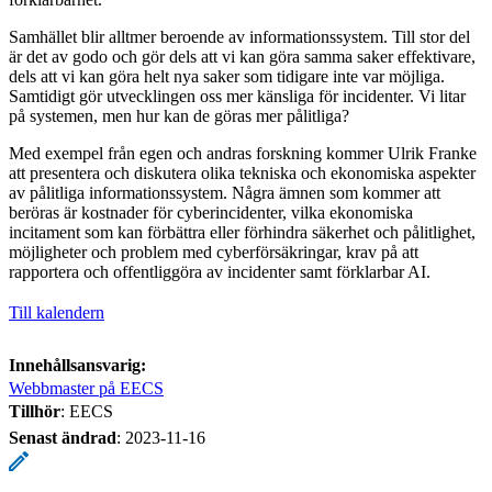
Samhället blir alltmer beroende av informationssystem. Till stor del
är det av godo och gör dels att vi kan göra samma saker effektivare,
dels att vi kan göra helt nya saker som tidigare inte var möjliga.
Samtidigt gör utvecklingen oss mer känsliga för incidenter. Vi litar
på systemen, men hur kan de göras mer pålitliga?
Med exempel från egen och andras forskning kommer Ulrik Franke
att presentera och diskutera olika tekniska och ekonomiska aspekter
av pålitliga informationssystem. Några ämnen som kommer att
beröras är kostnader för cyberincidenter, vilka ekonomiska
incitament som kan förbättra eller förhindra säkerhet och pålitlighet,
möjligheter och problem med cyberförsäkringar, krav på att
rapportera och offentliggöra av incidenter samt förklarbar AI.
Till kalendern
Innehållsansvarig:
Webbmaster på EECS
Tillhör
: EECS
Senast ändrad
:
2023-11-16