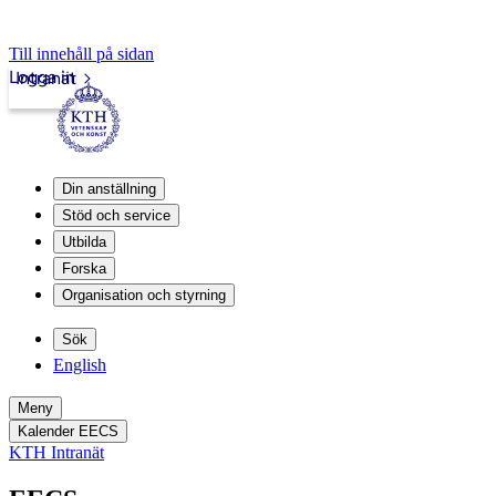
Till innehåll på sidan
Logga in
Intranät
Din anställning
Stöd och service
Utbilda
Forska
Organisation och styrning
Sök
English
Meny
Kalender EECS
KTH Intranät