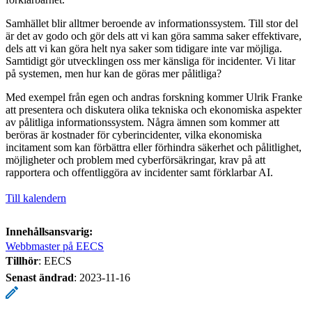
Samhället blir alltmer beroende av informationssystem. Till stor del
är det av godo och gör dels att vi kan göra samma saker effektivare,
dels att vi kan göra helt nya saker som tidigare inte var möjliga.
Samtidigt gör utvecklingen oss mer känsliga för incidenter. Vi litar
på systemen, men hur kan de göras mer pålitliga?
Med exempel från egen och andras forskning kommer Ulrik Franke
att presentera och diskutera olika tekniska och ekonomiska aspekter
av pålitliga informationssystem. Några ämnen som kommer att
beröras är kostnader för cyberincidenter, vilka ekonomiska
incitament som kan förbättra eller förhindra säkerhet och pålitlighet,
möjligheter och problem med cyberförsäkringar, krav på att
rapportera och offentliggöra av incidenter samt förklarbar AI.
Till kalendern
Innehållsansvarig:
Webbmaster på EECS
Tillhör
: EECS
Senast ändrad
:
2023-11-16