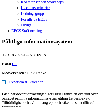
Konferenser och workshops
Licentiatseminarier
Ledningsgrupp
För alla på EECS
Övrigt
EECS Staff meeting
Pålitliga informationssystem
Tid:
To 2023-12-07 kl 09.15
Plats:
U1
Medverkande:
Ulrik Franke
Exportera till kalender
I den här docentföreläsningen ger Ulrik Franke en översikt över
området pålitliga informationssystem utifrån tre perspektiv:
Tillförlitlighet och avbrott, angrepp och säkerhet samt tillit och
förklarbarhet.