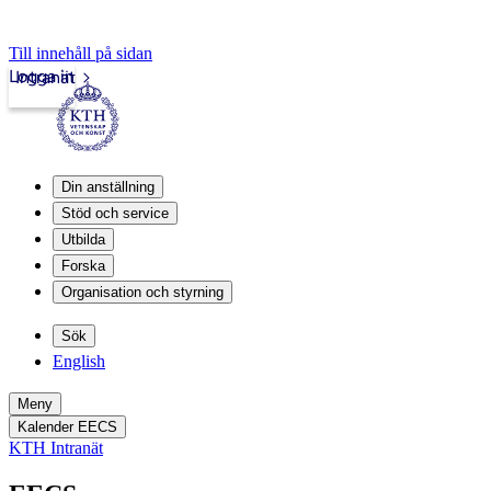
Till innehåll på sidan
Logga in
Intranät
Din anställning
Stöd och service
Utbilda
Forska
Organisation och styrning
Sök
English
Meny
Kalender EECS
KTH Intranät