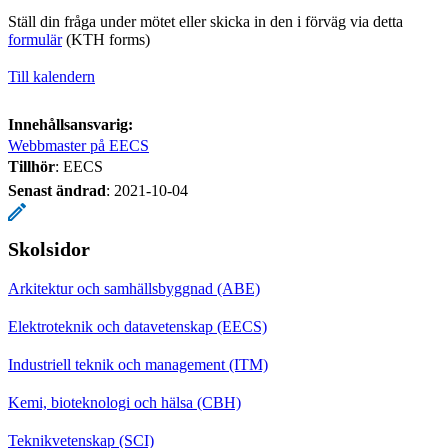
Ställ din fråga under mötet eller skicka in den i förväg via detta
formulär
(KTH forms)
Till kalendern
Innehållsansvarig:
Webbmaster på EECS
Tillhör
: EECS
Senast ändrad
:
2021-10-04
Skolsidor
Arkitektur och samhällsbyggnad (ABE)
Elektroteknik och datavetenskap (EECS)
Industriell teknik och management (ITM)
Kemi, bioteknologi och hälsa (CBH)
Teknikvetenskap (SCI)