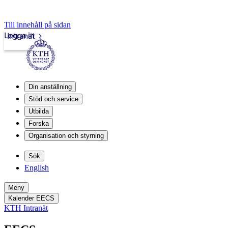
Till innehåll på sidan
Logga in
Intranät
Din anställning
Stöd och service
Utbilda
Forska
Organisation och styrning
Sök
English
Meny
Kalender EECS
KTH Intranät