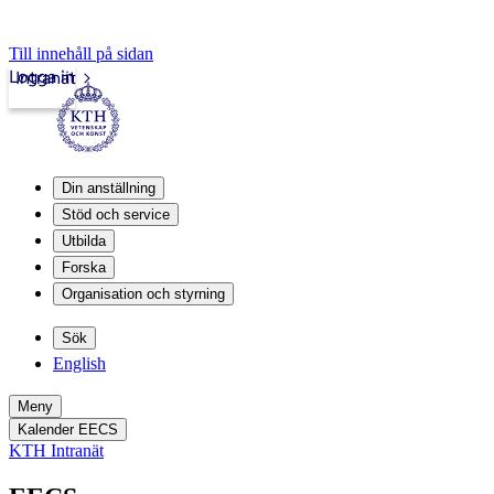
Till innehåll på sidan
Logga in
Intranät
Din anställning
Stöd och service
Utbilda
Forska
Organisation och styrning
Sök
English
Meny
Kalender EECS
KTH Intranät