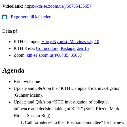
Videolänk:
https://kth-se.zoom.us/j/66735435657
Exportera till kalender
Delta på:
KTH Campus:
Harry Nyquist, Malvinas väg 10
KTH Kista:
Commodore, Kistagången 16
Zoom:
kth-se.zoom.us/j/66735435657
Agenda
Brief welcome
Update and Q&A on the “KTH Campus Kista investigation”
(Gunnar Malm).
Update and Q&A on “KTH investigation of collegial
influence and decision taking at KTH” (Sofia Ritzén, Markus
Hidell, Susann Boij)
Call for interest to the “Election committee” for the new