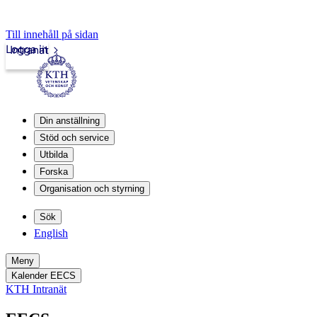
Till innehåll på sidan
Logga in
Intranät
Din anställning
Stöd och service
Utbilda
Forska
Organisation och styrning
Sök
English
Meny
Kalender EECS
KTH Intranät