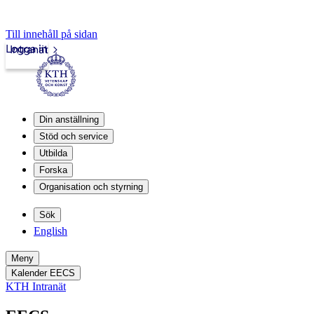
Till innehåll på sidan
Logga in
Intranät
Din anställning
Stöd och service
Utbilda
Forska
Organisation och styrning
Sök
English
Meny
Kalender EECS
KTH Intranät