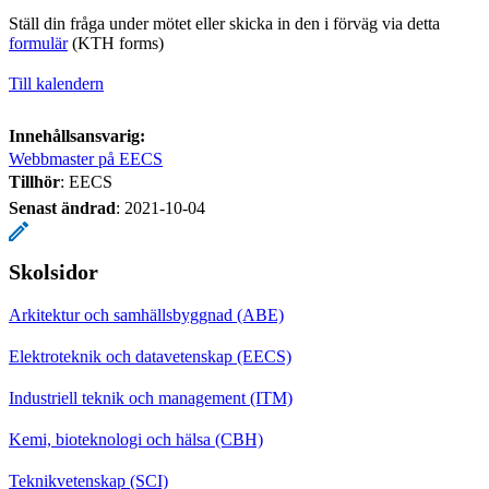
Ställ din fråga under mötet eller skicka in den i förväg via detta
formulär
(KTH forms)
Till kalendern
Innehållsansvarig:
Webbmaster på EECS
Tillhör
: EECS
Senast ändrad
:
2021-10-04
Skolsidor
Arkitektur och samhällsbyggnad (ABE)
Elektroteknik och datavetenskap (EECS)
Industriell teknik och management (ITM)
Kemi, bioteknologi och hälsa (CBH)
Teknikvetenskap (SCI)