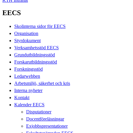
KTH Intranät
EECS
Skolinterna sidor för EECS
Organisation
Styrdokument
Verksamhetsstöd EECS
Grundutbildningsstöd
Forskarutbildningsstöd
Forskningsstöd
Ledarwebben
Arbetsmiljö, säkerhet och kris
Interna nyheter
Kontakt
Kalender EECS
Disputationer
Docentföreläsningar
Exjobbspresentationer