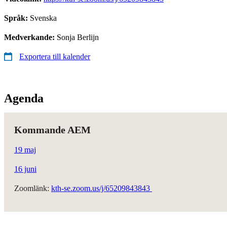
Språk:
Svenska
Medverkande:
Sonja Berlijn
Exportera till kalender
Agenda
Kommande AEM
19 maj
16 juni
Zoomlänk:
kth-se.zoom.us/j/65209843843