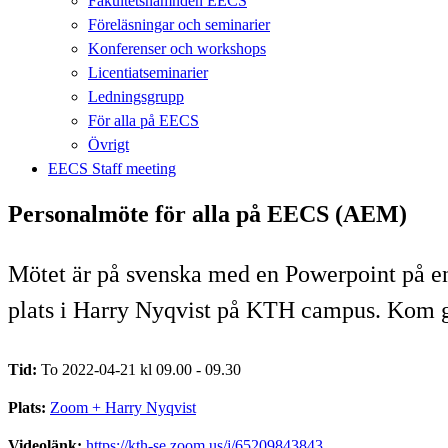
Fakultetsnämnden EECS
Föreläsningar och seminarier
Konferenser och workshops
Licentiatseminarier
Ledningsgrupp
För alla på EECS
Övrigt
EECS Staff meeting
Personalmöte för alla på EECS (AEM)
Mötet är på svenska med en Powerpoint på enge
plats i Harry Nyqvist på KTH campus. Kom gä
Tid:
To 2022-04-21 kl 09.00 - 09.30
Plats:
Zoom + Harry Nyqvist
Videolänk:
https://kth-se.zoom.us/j/65209843843