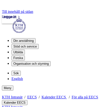
Till innehåll på sidan
Logga in
Intranät
Din anställning
Stöd och service
Utbilda
Forska
Organisation och styrning
Sök
English
Meny
KTH Intranät
EECS
Kalender EECS
För alla på EECS
Kalender EECS