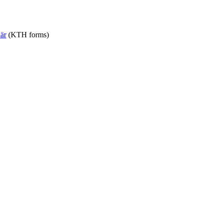
är
(KTH forms)