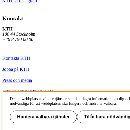
KTH på Instagram
Kontakt
KTH
100 44 Stockholm
+46 8 790 60 00
Kontakta KTH
Jobba på KTH
Press och media
Faktura och betalning KTH
Denna webbplats använder tjänster som kan lagra information om dig och
Om KTH:s webbplatser
nödvändiga för att webbplatsen ska fungera och andra är valbara.
Tillgänglighetsredogörelse
Hantera valbara tjänster
Tillåt bara nödvändig
Till sidans topp