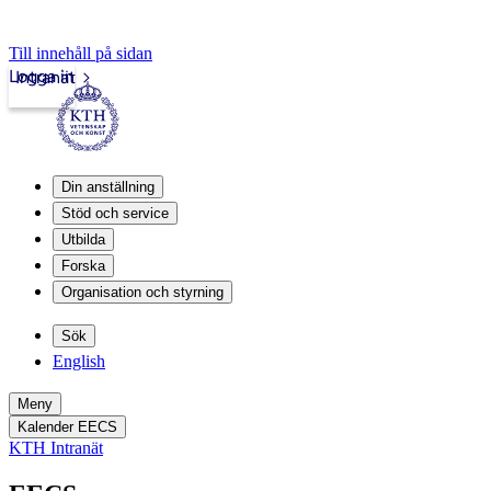
Till innehåll på sidan
Logga in
Intranät
Din anställning
Stöd och service
Utbilda
Forska
Organisation och styrning
Sök
English
Meny
Kalender EECS
KTH Intranät