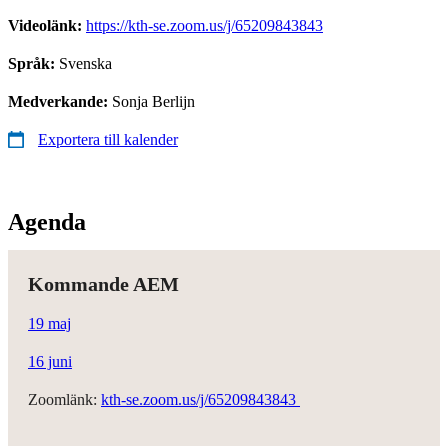
Videolänk:
https://kth-se.zoom.us/j/65209843843
Språk:
Svenska
Medverkande:
Sonja Berlijn
Exportera till kalender
Agenda
Kommande AEM
19 maj
16 juni
Zoomlänk:
kth-se.zoom.us/j/65209843843