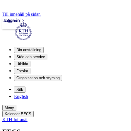
Till innehåll på sidan
Logga in
Intranät
Din anställning
Stöd och service
Utbilda
Forska
Organisation och styrning
Sök
English
Meny
Kalender EECS
KTH Intranät