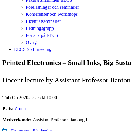
Fakultetsnämnden EECS
Föreläsningar och seminarier
Konferenser och workshops
Licentiatseminarier
Ledningsgrupp
För alla på EECS
Övrigt
EECS Staff meeting
Printed Electronics – Small Inks, Big Susta
Docent lecture by Assistant Professor Jianton
Tid:
On 2020-12-16 kl 10.00
Plats:
Zoom
Medverkande:
Assistant Professor Jiantong Li
Exportera till kalender