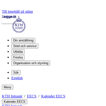
Till innehåll på sidan
Logga in
Intranät
Din anställning
Stöd och service
Utbilda
Forska
Organisation och styrning
Sök
English
Meny
KTH Intranät
EECS
Kalender EECS
Kalender EECS