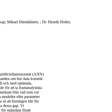
ap; Mikael Hämäläinen, ; Dr. Henrik Holter,
artificiellaneuronnät (ANN)
aganden om hur data kommit
 till och med optimala,
de för att ta framanalytiska
sigmarkant från vad som var
 modeller eller parameter
 så att lösningen blir för
a dessa gap. Vi
 för radardata föratt