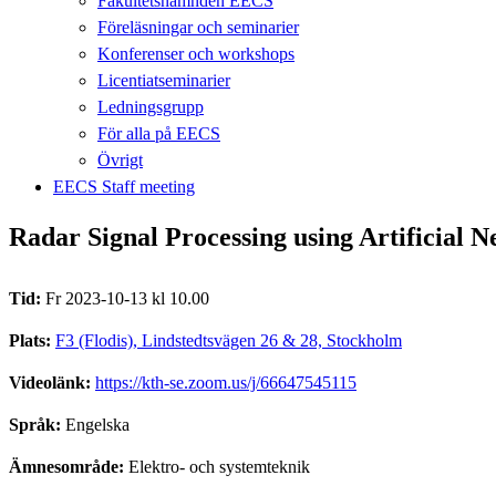
Fakultetsnämnden EECS
Föreläsningar och seminarier
Konferenser och workshops
Licentiatseminarier
Ledningsgrupp
För alla på EECS
Övrigt
EECS Staff meeting
Radar Signal Processing using Artificial 
Tid:
Fr 2023-10-13 kl 10.00
Plats:
F3 (Flodis), Lindstedtsvägen 26 & 28, Stockholm
Videolänk:
https://kth-se.zoom.us/j/66647545115
Språk:
Engelska
Ämnesområde:
Elektro- och systemteknik