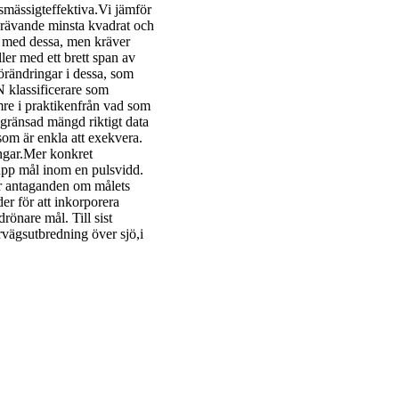
mässigteffektiva.Vi jämför
krävande minsta kvadrat och
r med dessa, men kräver
er med ett brett span av
örändringar i dessa, som
 klassificerare som
mre i praktikenfrån vad som
egränsad mängd riktigt data
som är enkla att exekvera.
ingar.Mer konkret
upp mål inom en pulsvidd.
er antaganden om målets
der för att inkorporera
rönare mål. Till sist
rvägsutbredning över sjö,i