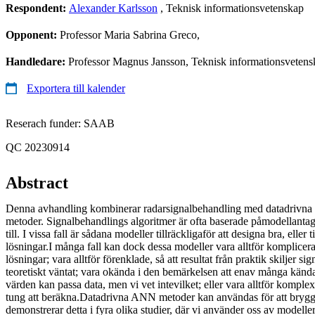
Respondent:
Alexander Karlsson
, Teknisk informationsvetenskap
Opponent:
Professor Maria Sabrina Greco,
Handledare:
Professor Magnus Jansson, Teknisk informationsvetensk
Exportera till kalender
Reserach funder: SAAB
QC 20230914
Abstract
Denna avhandling kombinerar radarsignalbehandling med datadrivna 
metoder. Signalbehandlings algoritmer är ofta baserade påmodellant
till. I vissa fall är sådana modeller tillräckligaför att designa bra, eller
lösningar.I många fall kan dock dessa modeller vara alltför komplicera
lösningar; vara alltför förenklade, så att resultat från praktik skiljer 
teoretiskt väntat; vara okända i den bemärkelsen att enav många kända
värden kan passa data, men vi vet intevilket; eller vara alltför komplexa
tung att beräkna.Datadrivna ANN metoder kan användas för att brygg
demonstrerar detta i fyra olika studier, där vi använder oss av modeller