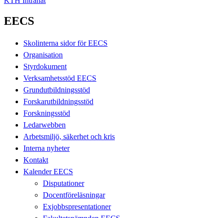
KTH Intranät
EECS
Skolinterna sidor för EECS
Organisation
Styrdokument
Verksamhetsstöd EECS
Grundutbildningsstöd
Forskarutbildningsstöd
Forskningsstöd
Ledarwebben
Arbetsmiljö, säkerhet och kris
Interna nyheter
Kontakt
Kalender EECS
Disputationer
Docentföreläsningar
Exjobbspresentationer