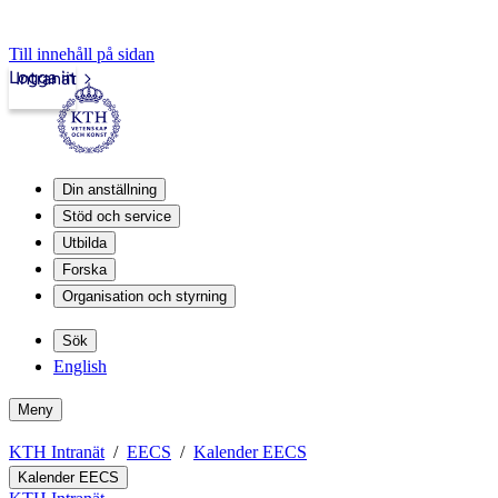
Till innehåll på sidan
Logga in
Intranät
Din anställning
Stöd och service
Utbilda
Forska
Organisation och styrning
Sök
English
Meny
KTH Intranät
EECS
Kalender EECS
Kalender EECS