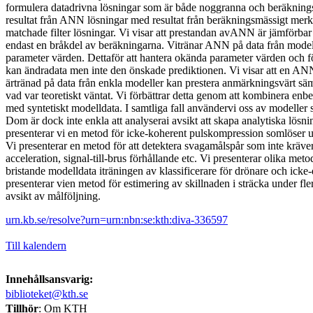
formulera datadrivna lösningar som är både noggranna och beräknings
resultat från ANN lösningar med resultat från beräkningsmässigt mer
matchade filter lösningar. Vi visar att prestandan avANN är jämförba
endast en bråkdel av beräkningarna. Vitränar ANN på data från modell
parameter värden. Dettaför att hantera okända parameter värden och f
kan ändradata men inte den önskade prediktionen. Vi visar att en ANN
ärtränad på data från enkla modeller kan prestera anmärkningsvärt sä
vad var teoretiskt väntat. Vi förbättrar detta genom att kombinera enb
med syntetiskt modelldata. I samtliga fall användervi oss av modeller 
Dom är dock inte enkla att analyserai avsikt att skapa analytiska lösn
presenterar vi en metod för icke-koherent pulskompression somlöser 
Vi presenterar en metod för att detektera svagamålspår som inte kräv
acceleration, signal-till-brus förhållande etc. Vi presenterar olika meto
bristande modelldata iträningen av klassificerare för drönare och icke-d
presenterar vien metod för estimering av skillnaden i sträcka under fle
avsikt av målföljning.
urn.kb.se/resolve?urn=urn:nbn:se:kth:diva-336597
Till kalendern
Innehållsansvarig:
biblioteket@kth.se
Tillhör
: Om KTH