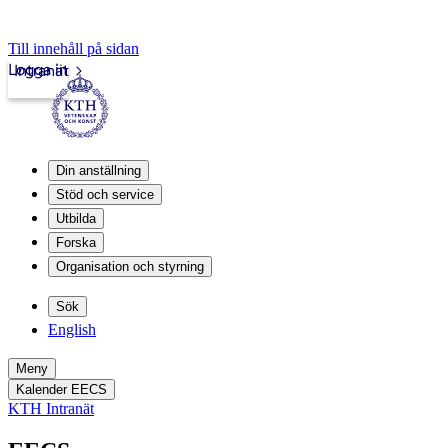
Till innehåll på sidan
Logga in
Intranät
Din anställning
Stöd och service
Utbilda
Forska
Organisation och styrning
Sök
English
Meny
Kalender EECS
KTH Intranät