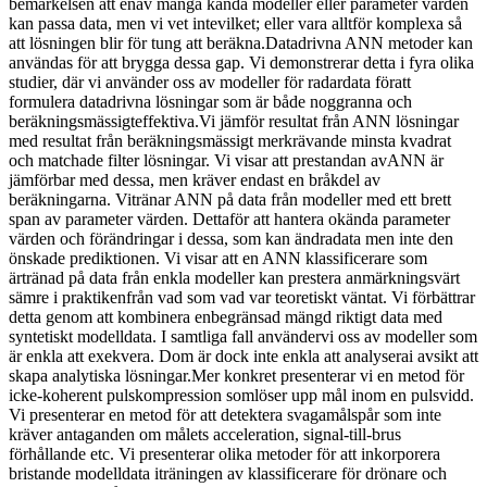
bemärkelsen att enav många kända modeller eller parameter värden
kan passa data, men vi vet intevilket; eller vara alltför komplexa så
att lösningen blir för tung att beräkna.Datadrivna ANN metoder kan
användas för att brygga dessa gap. Vi demonstrerar detta i fyra olika
studier, där vi använder oss av modeller för radardata föratt
formulera datadrivna lösningar som är både noggranna och
beräkningsmässigteffektiva.Vi jämför resultat från ANN lösningar
med resultat från beräkningsmässigt merkrävande minsta kvadrat
och matchade filter lösningar. Vi visar att prestandan avANN är
jämförbar med dessa, men kräver endast en bråkdel av
beräkningarna. Vitränar ANN på data från modeller med ett brett
span av parameter värden. Dettaför att hantera okända parameter
värden och förändringar i dessa, som kan ändradata men inte den
önskade prediktionen. Vi visar att en ANN klassificerare som
ärtränad på data från enkla modeller kan prestera anmärkningsvärt
sämre i praktikenfrån vad som vad var teoretiskt väntat. Vi förbättrar
detta genom att kombinera enbegränsad mängd riktigt data med
syntetiskt modelldata. I samtliga fall användervi oss av modeller som
är enkla att exekvera. Dom är dock inte enkla att analyserai avsikt att
skapa analytiska lösningar.Mer konkret presenterar vi en metod för
icke-koherent pulskompression somlöser upp mål inom en pulsvidd.
Vi presenterar en metod för att detektera svagamålspår som inte
kräver antaganden om målets acceleration, signal-till-brus
förhållande etc. Vi presenterar olika metoder för att inkorporera
bristande modelldata iträningen av klassificerare för drönare och