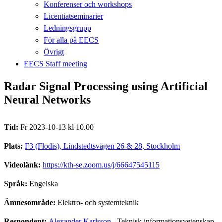
Konferenser och workshops
Licentiatseminarier
Ledningsgrupp
För alla på EECS
Övrigt
EECS Staff meeting
Radar Signal Processing using Artificial
Neural Networks
Tid:
Fr 2023-10-13 kl 10.00
Plats:
F3 (Flodis), Lindstedtsvägen 26 & 28, Stockholm
Videolänk:
https://kth-se.zoom.us/j/66647545115
Språk:
Engelska
Ämnesområde:
Elektro- och systemteknik
Respondent:
Alexander Karlsson
, Teknisk informationsvetenskap