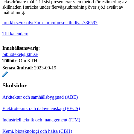
icke-drönare mål. Till sist presenterar vien metod för estimering av
skillnaden i sträcka under flervägsutbredning över sjö,i avsikt av
målföljning.
urn.kb.se/resolve?urn=urn:nbn:se:kth:diva-336597
Till kalendern
Innehållsansvarig:
biblioteket@kth.se
Tillhör
: Om KTH
Senast ändrad
:
2023-09-19
Skolsidor
Arkitektur och samhällsbyggnad (ABE)
Elektroteknik och datavetenskap (EECS)
Industriell teknik och management (ITM)
Kemi, bioteknologi och hälsa (CBH)