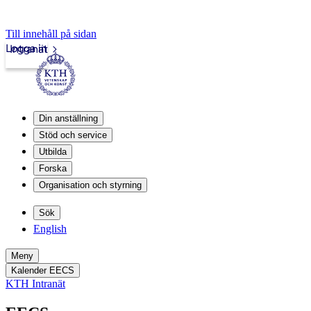
Till innehåll på sidan
Logga in
Intranät
Din anställning
Stöd och service
Utbilda
Forska
Organisation och styrning
Sök
English
Meny
Kalender EECS
KTH Intranät