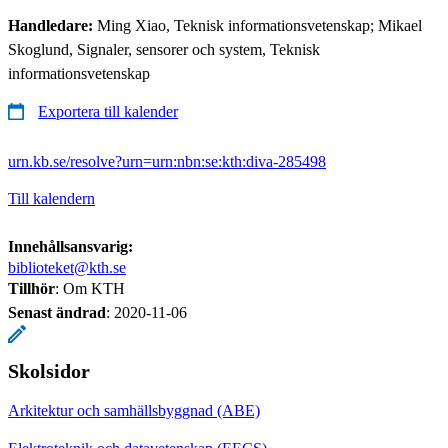
Handledare:
Ming Xiao, Teknisk informationsvetenskap; Mikael
Skoglund, Signaler, sensorer och system, Teknisk
informationsvetenskap
Exportera till kalender
urn.kb.se/resolve?urn=urn:nbn:se:kth:diva-285498
Till kalendern
Innehållsansvarig:
biblioteket@kth.se
Tillhör
: Om KTH
Senast ändrad
:
2020-11-06
Skolsidor
Arkitektur och samhällsbyggnad (ABE)