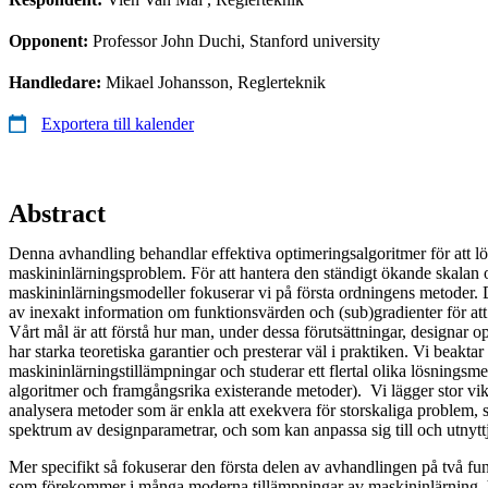
Opponent:
Professor John Duchi, Stanford university
Handledare:
Mikael Johansson, Reglerteknik
Exportera till kalender
Abstract
Denna avhandling behandlar effektiva optimeringsalgoritmer för att lö
maskininlärningsproblem. För att hantera den ständigt ökande skalan 
maskininlärningsmodeller fokuserar vi på första ordningens metoder.
av inexakt information om funktionsvärden och (sub)gradienter för att 
Vårt mål är att förstå hur man, under dessa förutsättningar, designar 
har starka teoretiska garantier och presterar väl i praktiken. Vi beakta
maskininlärningstillämpningar och studerar ett flertal olika lösningsm
algoritmer och framgångsrika existerande metoder). Vi lägger stor vikt
analysera metoder som är enkla att exekvera för storskaliga problem, s
spektrum av designparametrar, och som kan anpassa sig till och utnytt
Mer specifikt så fokuserar den första delen av avhandlingen på två f
som förekommer i många moderna tillämpningar av maskininlärning. V