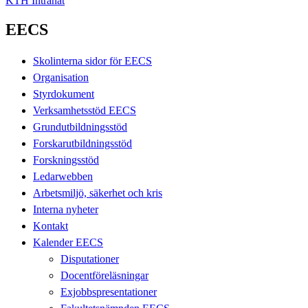
KTH Intranät
EECS
Skolinterna sidor för EECS
Organisation
Styrdokument
Verksamhetsstöd EECS
Grundutbildningsstöd
Forskarutbildningsstöd
Forskningsstöd
Ledarwebben
Arbetsmiljö, säkerhet och kris
Interna nyheter
Kontakt
Kalender EECS
Disputationer
Docentföreläsningar
Exjobbspresentationer