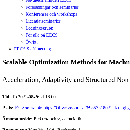
Fakultetsnämnden EECS
Föreläsningar och seminarier
Konferenser och workshops
Licentiatseminarier
Ledningsgrupp
För alla på EECS
Övrigt
EECS Staff meeting
Scalable Optimization Methods for Machi
Acceleration, Adaptivity and Structured No
Tid:
To 2021-08-26 kl 16.00
Plats:
F3, Zoom-link: https://kth-se.zoom.us/j/69857318021, Kungli
Ämnesområde:
Elektro- och systemteknik
Respondent:
Vien Van Mai
, Reglerteknik