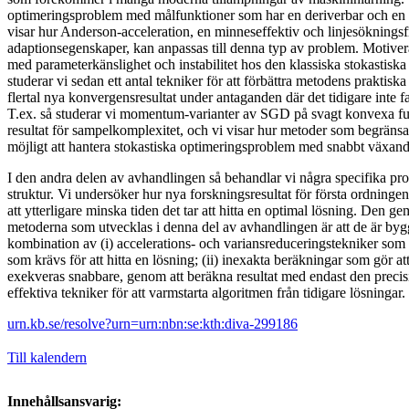
optimeringsproblem med målfunktioner som har en deriverbar och en 
visar hur Anderson-acceleration, en minneseffektiv och linjesökning
adaptionsegenskaper, kan anpassas till denna typ av problem. Motive
med parameterkänslighet och instabilitet hos den klassiska stokasti
studerar vi sedan ett antal tekniker för att förbättra metodens praktiska
flertal nya konvergensresultat under antaganden där det tidigare inte f
T.ex. så studerar vi momentum-varianter av SGD på svagt konvexa fu
resultat för sampelkomplexitet, och vi visar hur metoder som begräns
möjligt att hantera stokastiska optimeringsproblem med snabbt växand
I den andra delen av avhandlingen så behandlar vi några specifika pr
struktur. Vi undersöker hur nya forskningsresultat för första ordningen
att ytterligare minska tiden det tar att hitta en optimal lösning. De
metoderna som utvecklas i denna del av avhandlingen är att de är byg
kombination av (i) accelerations- och variansreduceringstekniker som m
som krävs för att hitta en lösning; (ii) inexakta beräkningar som gör att
exekveras snabbare, genom att beräkna resultat med endast den precisi
effektiva tekniker för att varmstarta algoritmen från tidigare lösningar.
urn.kb.se/resolve?urn=urn:nbn:se:kth:diva-299186
Till kalendern
Innehållsansvarig: