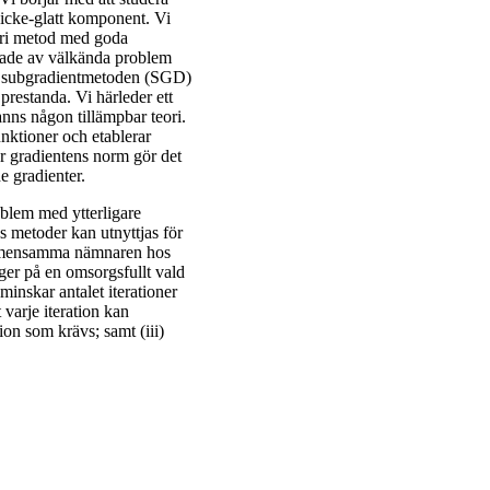
icke-glatt komponent. Vi
sfri metod med goda
rade av välkända problem
ska subgradientmetoden (SGD)
 prestanda. Vi härleder ett
anns någon tillämpbar teori.
nktioner och etablerar
ar gradientens norm gör det
e gradienter.
oblem med ytterligare
s metoder kan utnyttjas för
n gemensamma nämnaren hos
ger på en omsorgsfullt vald
inskar antalet iterationer
 varje iteration kan
on som krävs; samt (iii)