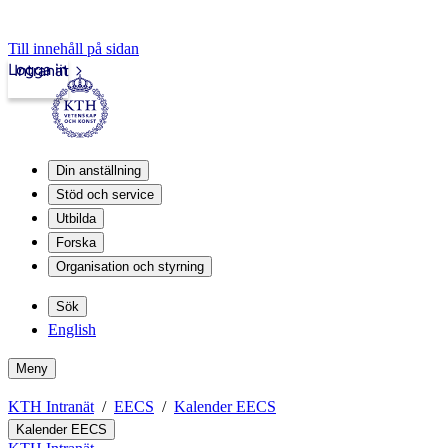
Till innehåll på sidan
Logga in
Intranät
Din anställning
Stöd och service
Utbilda
Forska
Organisation och styrning
Sök
English
Meny
KTH Intranät
EECS
Kalender EECS
Kalender EECS