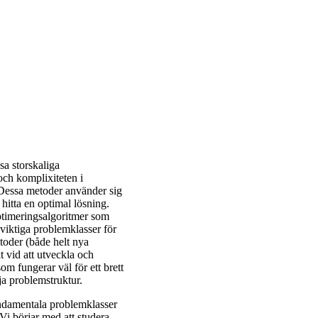
sa storskaliga
och komplixiteten i
 Dessa metoder använder sig
hitta en optimal lösning.
optimeringsalgoritmer som
r viktiga problemklasser för
etoder (både helt nya
 vid att utveckla och
om fungerar väl för ett brett
ja problemstruktur.
undamentala problemklasser
i börjar med att studera