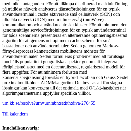
med milda antaganden. För att tillämpa distribuerad maskininlärning
på trådlösa nätverk analyseras tjänstefördröjningen för en typisk
användarterminal i cache-aktiverade små cellnätverk (SCN) och
ultratäta nätverk (UDN) med millimetervåg (mmWave) -
kommunikation och användarcentriska kluster. För att minimera den
genomsnittliga servicefördröjningen för en typisk användarterminal
för båda scenarierna presenteras en alternerande optimeringsbaserad
algoritm för att gemensamt optimera cache-schema för små
basstationer och användarterminaler. Sedan genom en Markov-
förnyelseprocess kännetecknas mobilitetens mönster för
användarterminaler. Sedan formuleras problemet med att förutsäga
innehålls popularitet i geografiska aspekter genom att integrera
rörlighetsmönstret med en decentraliserad, regulariserad modell för
flera uppgifter. För att minimera förlusten med
konsensusbegränsning föreslås en hybrid Jacobian och Gauss-Seidel
proximalmulti-block ADMM-algoritm. Det bevisas att föreslagna
lösningar kan konvergera till det optimala med O(1/k)-hastighet när
algoritmparametrarna uppfyller specifika villkor.
urn.kb.se/resolve?urn=urn:nbn:se:kth:diva-276455
Till kalendern
Innehållsansvarig: