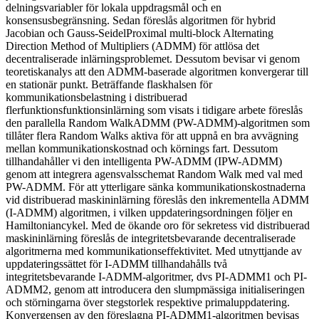
delningsvariabler för lokala uppdragsmål och en
konsensusbegränsning. Sedan föreslås algoritmen för hybrid
Jacobian och Gauss-SeidelProximal multi-block Alternating
Direction Method of Multipliers (ADMM) för attlösa det
decentraliserade inlärningsproblemet. Dessutom bevisar vi genom
teoretiskanalys att den ADMM-baserade algoritmen konvergerar till
en stationär punkt. Beträffande flaskhalsen för
kommunikationsbelastning i distribuerad
flerfunktionsfunktionsinlärning som visats i tidigare arbete föreslås
den parallella Random WalkADMM (PW-ADMM)-algoritmen som
tillåter flera Random Walks aktiva för att uppnå en bra avvägning
mellan kommunikationskostnad och körnings fart. Dessutom
tillhandahåller vi den intelligenta PW-ADMM (IPW-ADMM)
genom att integrera agensvalsschemat Random Walk med val med
PW-ADMM. För att ytterligare sänka kommunikationskostnaderna
vid distribuerad maskininlärning föreslås den inkrementella ADMM
(I-ADMM) algoritmen, i vilken uppdateringsordningen följer en
Hamiltoniancykel. Med de ökande oro för sekretess vid distribuerad
maskininlärning föreslås de integritetsbevarande decentraliserade
algoritmerna med kommunikationseffektivitet. Med utnyttjande av
uppdateringssättet för I-ADMM tillhandahålls två
integritetsbevarande I-ADMM-algoritmer, dvs PI-ADMM1 och PI-
ADMM2, genom att introducera den slumpmässiga initialiseringen
och störningarna över stegstorlek respektive primaluppdatering.
Konvergensen av den föreslagna PI-ADMM1-algoritmen bevisas