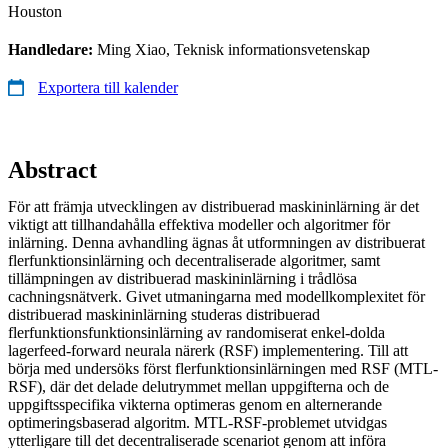
Houston
Handledare:
Ming Xiao, Teknisk informationsvetenskap
Exportera till kalender
Abstract
För att främja utvecklingen av distribuerad maskininlärning är det
viktigt att tillhandahålla effektiva modeller och algoritmer för
inlärning. Denna avhandling ägnas åt utformningen av distribuerat
flerfunktionsinlärning och decentraliserade algoritmer, samt
tillämpningen av distribuerad maskininlärning i trådlösa
cachningsnätverk. Givet utmaningarna med modellkomplexitet för
distribuerad maskininlärning studeras distribuerad
flerfunktionsfunktionsinlärning av randomiserat enkel-dolda
lagerfeed-forward neurala närerk (RSF) implementering. Till att
börja med undersöks först flerfunktionsinlärningen med RSF (MTL-
RSF), där det delade delutrymmet mellan uppgifterna och de
uppgiftsspecifika vikterna optimeras genom en alternerande
optimeringsbaserad algoritm. MTL-RSF-problemet utvidgas
ytterligare till det decentraliserade scenariot genom att införa