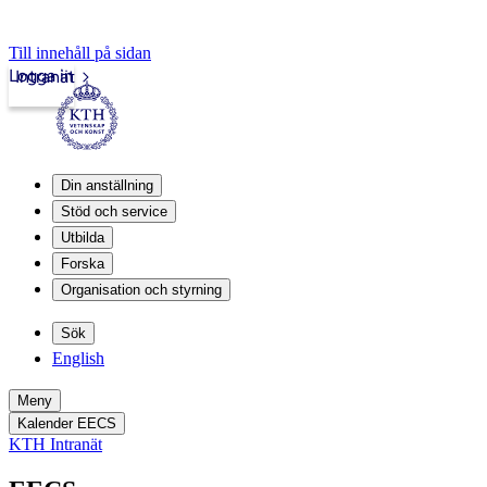
Till innehåll på sidan
Logga in
Intranät
Din anställning
Stöd och service
Utbilda
Forska
Organisation och styrning
Sök
English
Meny
Kalender EECS
KTH Intranät