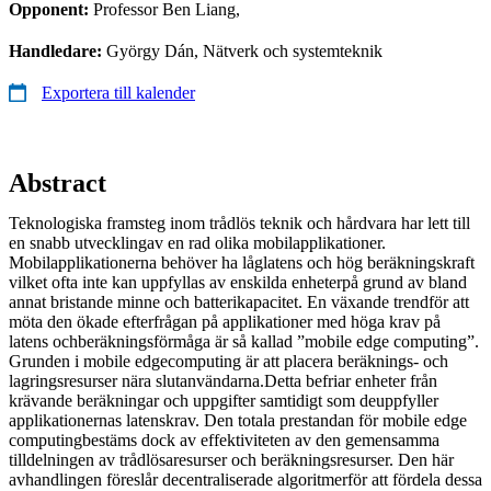
Opponent:
Professor Ben Liang,
Handledare:
György Dán, Nätverk och systemteknik
Exportera till kalender
Abstract
Teknologiska framsteg inom trådlös teknik och hårdvara har lett till
en snabb utvecklingav en rad olika mobilapplikationer.
Mobilapplikationerna behöver ha låglatens och hög beräkningskraft
vilket ofta inte kan uppfyllas av enskilda enheterpå grund av bland
annat bristande minne och batterikapacitet. En växande trendför att
möta den ökade efterfrågan på applikationer med höga krav på
latens ochberäkningsförmåga är så kallad ”mobile edge computing”.
Grunden i mobile edgecomputing är att placera beräknings- och
lagringsresurser nära slutanvändarna.Detta befriar enheter från
krävande beräkningar och uppgifter samtidigt som deuppfyller
applikationernas latenskrav. Den totala prestandan för mobile edge
computingbestäms dock av effektiviteten av den gemensamma
tilldelningen av trådlösaresurser och beräkningsresurser. Den här
avhandlingen föreslår decentraliserade algoritmerför att fördela dessa