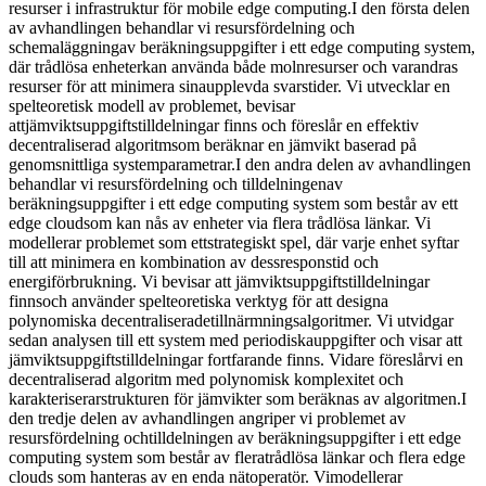
resurser i infrastruktur för mobile edge computing.I den första delen
av avhandlingen behandlar vi resursfördelning och
schemaläggningav beräkningsuppgifter i ett edge computing system,
där trådlösa enheterkan använda både molnresurser och varandras
resurser för att minimera sinaupplevda svarstider. Vi utvecklar en
spelteoretisk modell av problemet, bevisar
attjämviktsuppgiftstilldelningar finns och föreslår en effektiv
decentraliserad algoritmsom beräknar en jämvikt baserad på
genomsnittliga systemparametrar.I den andra delen av avhandlingen
behandlar vi resursfördelning och tilldelningenav
beräkningsuppgifter i ett edge computing system som består av ett
edge cloudsom kan nås av enheter via flera trådlösa länkar. Vi
modellerar problemet som ettstrategiskt spel, där varje enhet syftar
till att minimera en kombination av dessresponstid och
energiförbrukning. Vi bevisar att jämviktsuppgiftstilldelningar
finnsoch använder spelteoretiska verktyg för att designa
polynomiska decentraliseradetillnärmningsalgoritmer. Vi utvidgar
sedan analysen till ett system med periodiskauppgifter och visar att
jämviktsuppgiftstilldelningar fortfarande finns. Vidare föreslårvi en
decentraliserad algoritm med polynomisk komplexitet och
karakteriserarstrukturen för jämvikter som beräknas av algoritmen.I
den tredje delen av avhandlingen angriper vi problemet av
resursfördelning ochtilldelningen av beräkningsuppgifter i ett edge
computing system som består av fleratrådlösa länkar och flera edge
clouds som hanteras av en enda nätoperatör. Vimodellerar