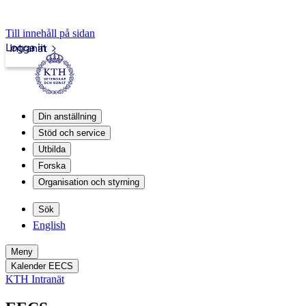
Till innehåll på sidan
Logga in
Intranät
Din anställning
Stöd och service
Utbilda
Forska
Organisation och styrning
Sök
English
Meny
Kalender EECS
KTH Intranät