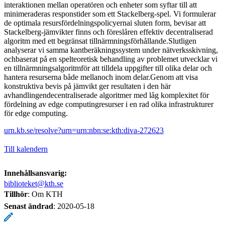
interaktionen mellan operatören och enheter som syftar till att
minimeraderas responstider som ett Stackelberg-spel. Vi formulerar
de optimala resursfördelningspolicyernai sluten form, bevisar att
Stackelberg-jämvikter finns och föreslåren effektiv decentraliserad
algoritm med ett begränsat tillnärmningsförhållande.Slutligen
analyserar vi samma kantberäkningssystem under nätverksskivning,
ochbaserat på en spelteoretisk behandling av problemet utvecklar vi
en tillnärmningsalgoritmför att tilldela uppgifter till olika delar och
hantera resurserna både mellanoch inom delar.Genom att visa
konstruktiva bevis på jämvikt ger resultaten i den här
avhandlingendecentraliserade algoritmer med låg komplexitet för
fördelning av edge computingresurser i en rad olika infrastrukturer
för edge computing.
urn.kb.se/resolve?urn=urn:nbn:se:kth:diva-272623
Till kalendern
Innehållsansvarig:
biblioteket@kth.se
Tillhör
: Om KTH
Senast ändrad
:
2020-05-18