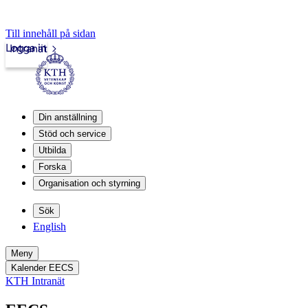
Till innehåll på sidan
Logga in
Intranät
Din anställning
Stöd och service
Utbilda
Forska
Organisation och styrning
Sök
English
Meny
Kalender EECS
KTH Intranät