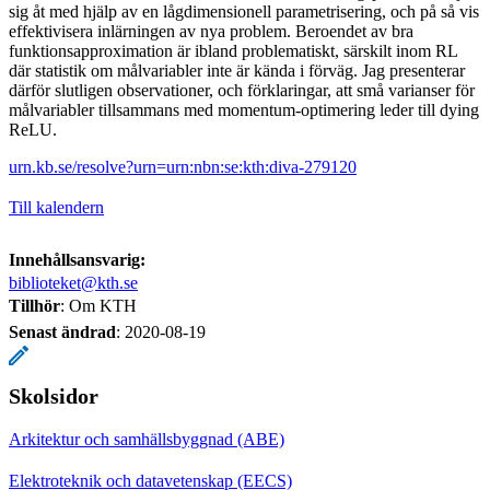
sig åt med hjälp av en lågdimensionell parametrisering, och på så vis
effektivisera inlärningen av nya problem. Beroendet av bra
funktionsapproximation är ibland problematiskt, särskilt inom RL
där statistik om målvariabler inte är kända i förväg. Jag presenterar
därför slutligen observationer, och förklaringar, att små varianser för
målvariabler tillsammans med momentum-optimering leder till dying
ReLU.
urn.kb.se/resolve?urn=urn:nbn:se:kth:diva-279120
Till kalendern
Innehållsansvarig:
biblioteket@kth.se
Tillhör
: Om KTH
Senast ändrad
:
2020-08-19
Skolsidor
Arkitektur och samhällsbyggnad (ABE)
Elektroteknik och datavetenskap (EECS)