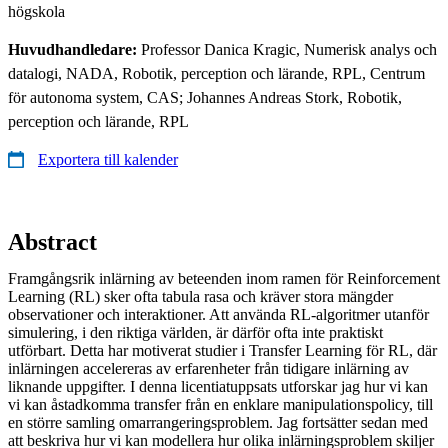
högskola
Huvudhandledare:
Professor Danica Kragic, Numerisk analys och
datalogi, NADA, Robotik, perception och lärande, RPL, Centrum
för autonoma system, CAS; Johannes Andreas Stork, Robotik,
perception och lärande, RPL
Exportera till kalender
Abstract
Framgångsrik inlärning av beteenden inom ramen för Reinforcement
Learning (RL) sker ofta tabula rasa och kräver stora mängder
observationer och interaktioner. Att använda RL-algoritmer utanför
simulering, i den riktiga världen, är därför ofta inte praktiskt
utförbart. Detta har motiverat studier i Transfer Learning för RL, där
inlärningen accelereras av erfarenheter från tidigare inlärning av
liknande uppgifter. I denna licentiatuppsats utforskar jag hur vi kan
vi kan åstadkomma transfer från en enklare manipulationspolicy, till
en större samling omarrangeringsproblem. Jag fortsätter sedan med
att beskriva hur vi kan modellera hur olika inlärningsproblem skiljer