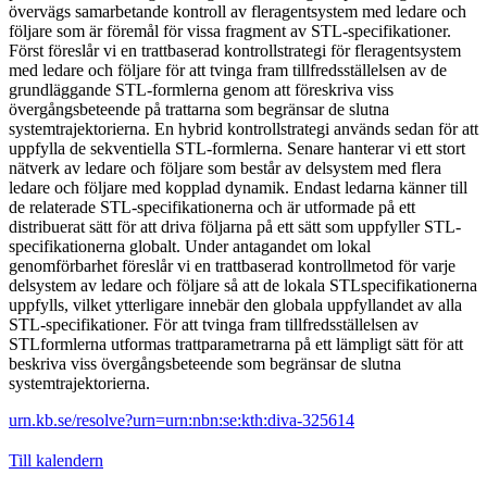
övervägs samarbetande kontroll av fleragentsystem med ledare och
följare som är föremål för vissa fragment av STL-specifikationer.
Först föreslår vi en trattbaserad kontrollstrategi för fleragentsystem
med ledare och följare för att tvinga fram tillfredsställelsen av de
grundläggande STL-formlerna genom att föreskriva viss
övergångsbeteende på trattarna som begränsar de slutna
systemtrajektorierna. En hybrid kontrollstrategi används sedan för att
uppfylla de sekventiella STL-formlerna. Senare hanterar vi ett stort
nätverk av ledare och följare som består av delsystem med flera
ledare och följare med kopplad dynamik. Endast ledarna känner till
de relaterade STL-specifikationerna och är utformade på ett
distribuerat sätt för att driva följarna på ett sätt som uppfyller STL-
specifikationerna globalt. Under antagandet om lokal
genomförbarhet föreslår vi en trattbaserad kontrollmetod för varje
delsystem av ledare och följare så att de lokala STLspecifikationerna
uppfylls, vilket ytterligare innebär den globala uppfyllandet av alla
STL-specifikationer. För att tvinga fram tillfredsställelsen av
STLformlerna utformas trattparametrarna på ett lämpligt sätt för att
beskriva viss övergångsbeteende som begränsar de slutna
systemtrajektorierna.
urn.kb.se/resolve?urn=urn:nbn:se:kth:diva-325614
Till kalendern