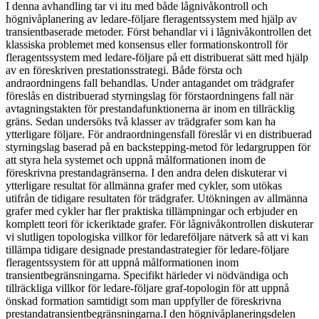
I denna avhandling tar vi itu med både lågnivåkontroll och
högnivåplanering av ledare-följare fleragentssystem med hjälp av
transientbaserade metoder. Först behandlar vi i lågnivåkontrollen det
klassiska problemet med konsensus eller formationskontroll för
fleragentssystem med ledare-följare på ett distribuerat sätt med hjälp
av en föreskriven prestationsstrategi. Både första och
andraordningens fall behandlas. Under antagandet om trädgrafer
föreslås en distribuerad styrningslag för förstaordningens fall när
avtagningstakten för prestandafunktionerna är inom en tillräcklig
gräns. Sedan undersöks två klasser av trädgrafer som kan ha
ytterligare följare. För andraordningensfall föreslår vi en distribuerad
styrningslag baserad på en backstepping-metod för ledargruppen för
att styra hela systemet och uppnå målformationen inom de
föreskrivna prestandagränserna. I den andra delen diskuterar vi
ytterligare resultat för allmänna grafer med cykler, som utökas
utifrån de tidigare resultaten för trädgrafer. Utökningen av allmänna
grafer med cykler har fler praktiska tillämpningar och erbjuder en
komplett teori för ickeriktade grafer. För lågnivåkontrollen diskuterar
vi slutligen topologiska villkor för ledareföljare nätverk så att vi kan
tillämpa tidigare designade prestandastrategier för ledare-följare
fleragentssystem för att uppnå målformationen inom
transientbegränsningarna. Specifikt härleder vi nödvändiga och
tillräckliga villkor för ledare-följare graf-topologin för att uppnå
önskad formation samtidigt som man uppfyller de föreskrivna
prestandatransientbegränsningarna.I den högnivåplaneringsdelen