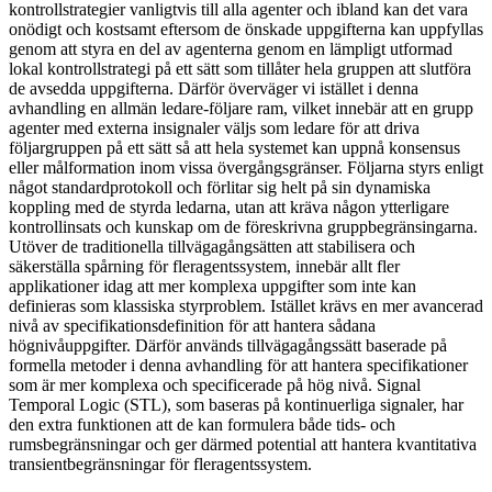
kontrollstrategier vanligtvis till alla agenter och ibland kan det vara
onödigt och kostsamt eftersom de önskade uppgifterna kan uppfyllas
genom att styra en del av agenterna genom en lämpligt utformad
lokal kontrollstrategi på ett sätt som tillåter hela gruppen att slutföra
de avsedda uppgifterna. Därför överväger vi istället i denna
avhandling en allmän ledare-följare ram, vilket innebär att en grupp
agenter med externa insignaler väljs som ledare för att driva
följargruppen på ett sätt så att hela systemet kan uppnå konsensus
eller målformation inom vissa övergångsgränser. Följarna styrs enligt
något standardprotokoll och förlitar sig helt på sin dynamiska
koppling med de styrda ledarna, utan att kräva någon ytterligare
kontrollinsats och kunskap om de föreskrivna gruppbegränsingarna.
Utöver de traditionella tillvägagångsätten att stabilisera och
säkerställa spårning för fleragentssystem, innebär allt fler
applikationer idag att mer komplexa uppgifter som inte kan
definieras som klassiska styrproblem. Istället krävs en mer avancerad
nivå av specifikationsdefinition för att hantera sådana
högnivåuppgifter. Därför används tillvägagångssätt baserade på
formella metoder i denna avhandling för att hantera specifikationer
som är mer komplexa och specificerade på hög nivå. Signal
Temporal Logic (STL), som baseras på kontinuerliga signaler, har
den extra funktionen att de kan formulera både tids- och
rumsbegränsningar och ger därmed potential att hantera kvantitativa
transientbegränsningar för fleragentssystem.