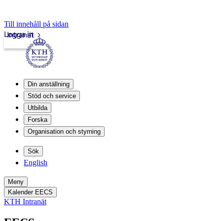
Till innehåll på sidan
Logga in
Intranät
Din anställning
Stöd och service
Utbilda
Forska
Organisation och styrning
Sök
English
Meny
Kalender EECS
KTH Intranät