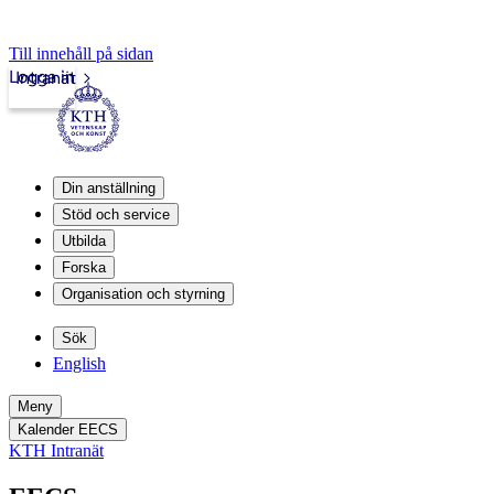
Till innehåll på sidan
Logga in
Intranät
Din anställning
Stöd och service
Utbilda
Forska
Organisation och styrning
Sök
English
Meny
Kalender EECS
KTH Intranät