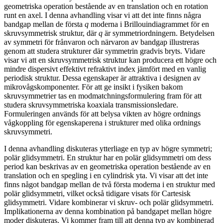
geometriska operation bestående av en translation och en rotation
runt en axel. I denna avhandling visar vi att det inte finns några
bandgap mellan de första
q
moderna i Brillouindiagrammet för en
skruvsymmetrisk struktur, där
q
är symmetriordningern. Betydelsen
av symmetri för frånvaron och närvaron av bandgap illustreras
genom att studera strukturer där symmetrin gradvis bryts. Vidare
visar vi att en skruvsymmetrisk struktur kan producera ett högre och
mindre dispersivt effektivt refraktivt index jämfört med en vanlig
periodisk struktur. Dessa egenskaper är attraktiva i designen av
mikrovågskomponenter. För att ge insikt i fysiken bakom
skruvsymmetrier tas en modmatchningsformulering fram för att
studera skruvsymmetriska koaxiala transmissionsledare.
Formuleringen används för att belysa vikten av högre ordnings
vågkoppling för egenskaperena i strukturer med olika ordnings
skruvsymmetri.
I denna avhandling diskuteras ytterliage en typ av högre symmetri;
polär glidsymmetri. En struktur har en polär glidsymmetri om dess
period kan beskrivas av en geometriska operation bestående av en
translation och en spegling i en cylindrisk yta. Vi visar att det inte
finns något bandgap mellan de två första moderna i en struktur med
polär glidsymmetri, vilket också tidigare visats för Cartesisk
glidsymmetri. Vidare kombinerar vi skruv- och polär glidsymmetri.
Implikationerna av denna kombination på bandgapet mellan högre
moder diskuteras. Vi kommer fram till att denna typ av kombinerad