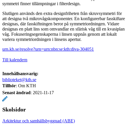
symmetri finner tillämpningar i filterdesign.
Slutligen används den extra designfriheten från skruvsymmetri för
att designa två mikrovågskomponenter. En konfigurerbar fasskiftare
designas, där fasskiftningen beror på symmetriordningen. Vidare
designas en platt lins som omvandlar en sfärisk våg till en kvasiplan
våg. Fokuseringsegenskaperna i linsen uppnås genom att lokalt
variera symmetriordningen i linsens apertur.
urn.kb.se/resolve?urn=urn:nbn:se:kth:diva-304051
Till kalendern
Innehållsansvarig:
biblioteket@kth.se
Tillhör
: Om KTH
Senast ändrad
:
2021-11-17
Skolsidor
Arkitektur och samhällsbyggnad (ABE)