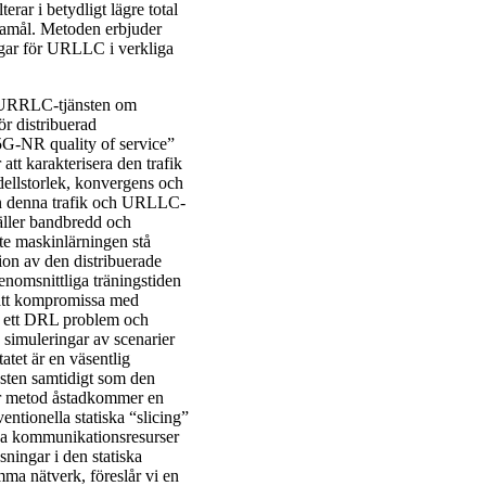
rar i betydligt lägre total
damål. Metoden erbjuder
ngar för URLLC i verkliga
ed URRLC-tjänsten om
ör distribuerad
“5G-NR quality of service”
att karakterisera den trafik
dellstorlek, konvergens och
lan denna trafik och URLLC-
gäller bandbredd och
te maskinlärningen stå
tion av den distribuerade
nomsnittliga träningstiden
n att kompromissa med
l ett DRL problem och
 simuleringar av scenarier
atet är en väsentlig
nsten samtidigt som den
år metod åstadkommer en
tionella statiska “slicing”
iga kommunikationsresurser
ningar i den statiska
ma nätverk, föreslår vi en