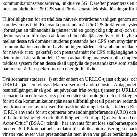
kommunikationsstandarderna, inklusive 5G. Därefter presenteras en o
prestandakriterier för CPS samt för de senaste tekniska lösningar för
Tillförlitligheten för ett trådlösa nätverk utvärderas vanligen genom a
som levereras i tid. Relevanta prestandamått för CPS är däremot system
(förmågan att tillhandahålla tjänster vid en godtycklig tidpunkt) och til
definieras som förmågan att kunna bibehålla tjänsten över tid. I syfte 
mellan dessa två domäner studeras prestanda hos CPS som utnyttjar t
kommunikationsmedium. I avhandlingen härleds ett samband mellan v
för nätverk (t.ex. paketfel) och prestandamått för CPS (tillgänglighet och
deterministisk trafikmodell. Denna avhandling analyserar olika implem
trådlösa system för att dessa skall uppfylla de prestandakrav som ställ
parametrar är här spektrum- och energieffektivitet.
Två scenarier studeras: i) ett där enbart en URLLC-tjänst erbjuds, och i
URRLC tjänsten tvingas dela resurser med andra tjänster. Antagandet i 
resurstillgången är så god, att påverkan från övriga tjänster på URLLC
scenario koncentrerar vi oss på diversitetssteknologier och effektreg
för att öka kommunikationstjänstens tillförlitlighet till priset av redun
överkonsumtion av resurser. En maskininlärningsteknik, s.k.Deep Re
(DRL)) används för att optimerar omsändningsförfarande (ARQ) och sä
förbättra tillgänglighet och tillförlitlighet. . Ett djupt Q-nätverk med 
Actor-Critic” (BSAC) teknik, har använts för att lösa skalbarhetspr
med en 3GPP-kompatibel simulator för fabriksautomatiseringsscenarier
vinster vad avser våra prestandamått men även var gäller beräkningst