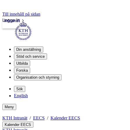
Till innehåll på sidan
Logga in
Intranät
Din anställning
Stöd och service
Utbilda
Forska
Organisation och styrning
Sök
English
Meny
KTH Intranät
EECS
Kalender EECS
Kalender EECS