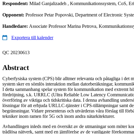
Respondent:
Milad Ganjalizadeh
, Kommunikationssystem, CoS, Eri
Opponent:
Professor Petar Popovski, Department of Electronic Sys
Handledare:
Associate Professor Marina Petrova, Kommunikationss
Exportera till kalender
QC 20230613
Abstract
Cyberfysiska system (CPS) blir alltmer relevanta och påtagliga i det 
system sker en sömlös interaktion mellan datorberäkningar, kommunik
I detta sammanhang spelar system för kommunikation med extremt hög t
fördröjning, s.k. URRLC (Ultra Reliable Low Latency Communication
överföring av viktiga och tidskritiska data. I denna avhandling unders
lösningar för att erbjuda URLLC-tjänster i CPS-tillämpningar samt de
begränsningar. Vidare presenteras och utvärderas våra förslag till fö
tekniker inom ramen för 5G och inom andra nätarkitekturer.
Avhandlingen inleds med en översikt av de utmaningar som möter ko
trådlösa nätverk, samt med en jämförelse av de vanligaste förekomma