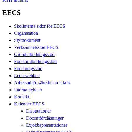
KTH Intranät
EECS
Skolinterna sidor för EECS
Organisation
Styrdokument
Verksamhetsstöd EECS
Grundutbildningsstöd
Forskarutbildningsstöd
Forskningsstöd
Ledarwebben
Arbetsmiljö, säkerhet och kris
Interna nyheter
Kontakt
Kalender EECS
Disputationer
Docentföreläsningar
Exjobbspresentationer