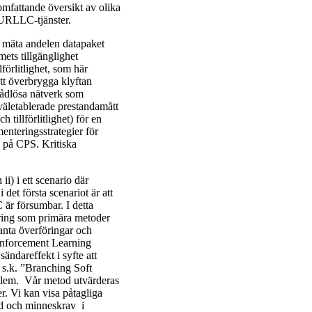
mfattande översikt av olika
 URLLC-tjänster.
tt mäta andelen datapaket
ets tillgänglighet
lförlitlighet, som här
att överbrygga klyftan
rådlösa nätverk som
äletablerade prestandamått
 tillförlitlighet) för en
enteringsstrategier för
s på CPS. Kritiska
i) i ett scenario där
det första scenariot är att
 är försumbar. I detta
lering som primära metoder
danta överföringar och
inforcement Learning
ndareffekt i syfte att
en s.k. ”Branching Soft
oblem. Vår metod utvärderas
. Vi kan visa påtagliga
id och minneskrav i