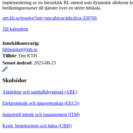
implementering av en hierarkisk RL-metod som dynamisk allokerar 
beräkningsresurser till tjänster över en större tidskala.
urn.kb.se/resolve?urn=urn:nbn:se:kth:diva-328766
Till kalendern
Innehållsansvarig:
biblioteket@kth.se
Tillhör
: Om KTH
Senast ändrad
:
2023-08-23
Skolsidor
Arkitektur och samhällsbyggnad (ABE)
Elektroteknik och datavetenskap (EECS)
Industriell teknik och management (ITM)
Kemi, bioteknologi och hälsa (CBH)