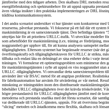
jämförelse med den tidigare arbeten. Den skalbara DRL metoden resulte
energiförbrukning och spektrumbehov för att uppnå uppsatta prestan
även viktiga insikter i den praktiska implementeringen av DRL lösni
trådlösa kommunikationssystem.
I det andra scenariot undersöker vi hur tjänster som konkurrerar m
resurserna, påverkar prestanda. Vi fokuserar på ett fall där ett system f
maskininlärning är en samexisterande tjänst. Den befintliga tjänsten 
utnyttjas här för att prioritera URLLC-trafik. Vi utvecklar modeller för 
som arbetsflödet för maskininlärning (t.ex. träning av fördröjning, mo
noggrannhet) ger upphov till, för att kunna analysera samspelet mel
tillgängligheten. Eftersom systemet har begränsade resurser (när det 
överföringskraft) och tillgänglighetskraven för URLLC är strikta, mås
tillbaka och endast låta en delmängd av sina enheter delta i varje itera
träningen. Vi formulerar ett optimeringsproblem som minimerar den ge
för maskinlärningstjänsten i syfte att uppnå en viss noggrannhet uta
URLLC -tillgängligheten. Vi omvandlar detta samexistensproblem til
använder åter vår BSAC metod för att angripas problemet. Realistiska
för fabriksautomation har använts för utvärdering av vår metod. Result
minskning av träningstiden inom den distribuerade maskinlärningstjä
bibehåller URLLC-tillgängligheten över det krävda tröskelvärdet. V
högre prestandanivå för URLLC-tillgängligheten jämfört med de konven
metoderna och prestanda snarlika med det första scenariot, där samtl
var dedikerade till URLLC-tjänsten, uppnås. För att övervinna begräns
“slicing” metoden och åstadkomma mera flexibla, skalbara och lönsam