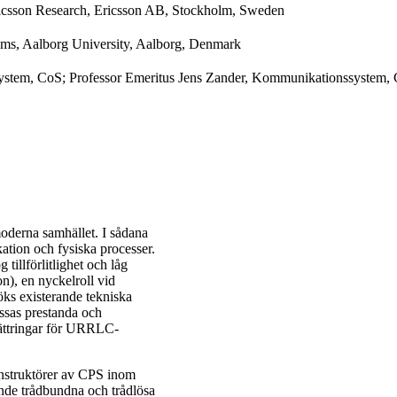
csson Research, Ericsson AB, Stockholm, Sweden
tems, Aalborg University, Aalborg, Denmark
ystem, CoS; Professor Emeritus Jens Zander, Kommunikationssystem,
moderna samhället. I sådana
ation och fysiska processer.
illförlitlighet och låg
), en nyckelroll vid
öks existerande tekniska
ssas prestanda och
rbättringar för URRLC-
nstruktörer av CPS inom
nde trådbundna och trådlösa