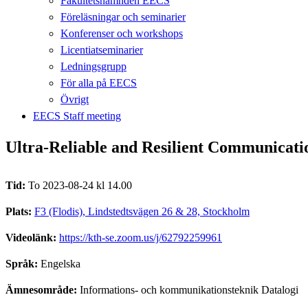
Fakultetsnämnden EECS
Föreläsningar och seminarier
Konferenser och workshops
Licentiatseminarier
Ledningsgrupp
För alla på EECS
Övrigt
EECS Staff meeting
Ultra-Reliable and Resilient Communicati
Tid:
To 2023-08-24 kl 14.00
Plats:
F3 (Flodis), Lindstedtsvägen 26 & 28, Stockholm
Videolänk:
https://kth-se.zoom.us/j/62792259961
Språk:
Engelska
Ämnesområde:
Informations- och kommunikationsteknik Datalogi