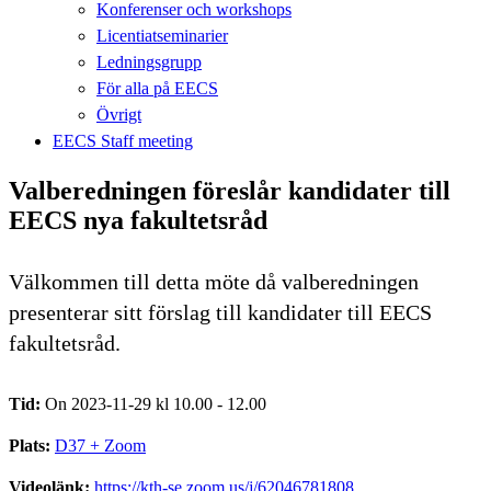
Konferenser och workshops
Licentiatseminarier
Ledningsgrupp
För alla på EECS
Övrigt
EECS Staff meeting
Valberedningen föreslår kandidater till
EECS nya fakultetsråd
Välkommen till detta möte då valberedningen
presenterar sitt förslag till kandidater till EECS
fakultetsråd.
Tid:
On 2023-11-29 kl 10.00 - 12.00
Plats:
D37 + Zoom
Videolänk:
https://kth-se.zoom.us/j/62046781808