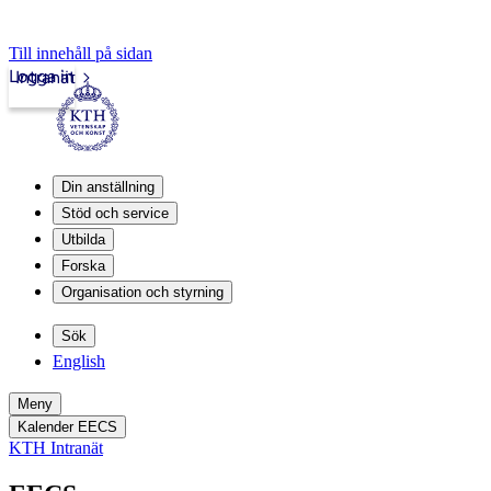
Till innehåll på sidan
Logga in
Intranät
Din anställning
Stöd och service
Utbilda
Forska
Organisation och styrning
Sök
English
Meny
Kalender EECS
KTH Intranät