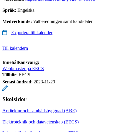
Språk:
Engelska
Medverkande:
Valberedningen samt kandidater
Exportera till kalender
Till kalendern
Innehållsansvarig:
Webbmaster på EECS
Tillhör
: EECS
Senast ändrad
:
2023-11-29
Skolsidor
Arkitektur och samhällsbyggnad (ABE)
Elektroteknik och datavetenskap (EECS)