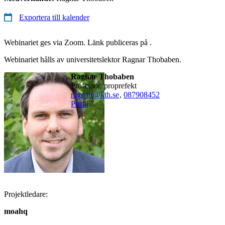
Exportera till kalender
Webinariet ges via Zoom. Länk publiceras på .
Webinariet hålls av universitetslektor Ragnar Thobaben.
Ragnar Thobaben
professor, proprefekt
ragnart@kth.se
,
08790
8452
Profil
Projektledare:
moahq