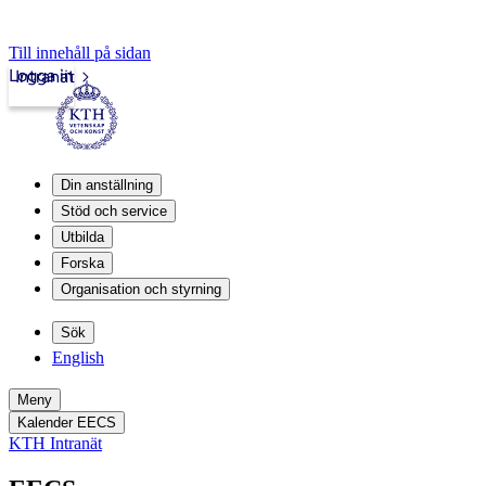
Till innehåll på sidan
Logga in
Intranät
Din anställning
Stöd och service
Utbilda
Forska
Organisation och styrning
Sök
English
Meny
Kalender EECS
KTH Intranät