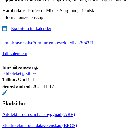
Handledare:
Professor Mikael Skoglund, Teknisk
informationsvetenskap
Exportera till kalender
urn.kb.se/resolve?urn=urn:nbn:se:kth:diva-304371
Till kalendern
Innehållsansvarig:
biblioteket@kth.se
Tillhör
: Om KTH
Senast ändrad
:
2021-11-17
Skolsidor
Arkitektur och samhällsbyggnad (ABE)
Elektroteknik och datavetenskap (EECS)