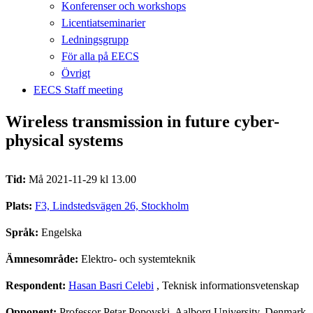
Konferenser och workshops
Licentiatseminarier
Ledningsgrupp
För alla på EECS
Övrigt
EECS Staff meeting
Wireless transmission in future cyber-
physical systems
Tid:
Må 2021-11-29 kl 13.00
Plats:
F3, Lindstedsvägen 26, Stockholm
Språk:
Engelska
Ämnesområde:
Elektro- och systemteknik
Respondent:
Hasan Basri Celebi
, Teknisk informationsvetenskap
Opponent:
Professor Petar Popovski, Aalborg University, Denmark