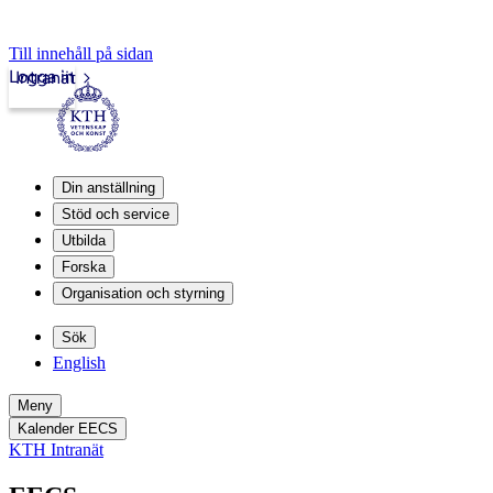
Till innehåll på sidan
Logga in
Intranät
Din anställning
Stöd och service
Utbilda
Forska
Organisation och styrning
Sök
English
Meny
Kalender EECS
KTH Intranät