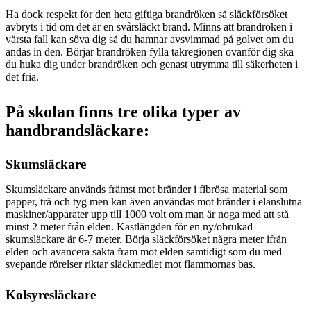
Ha dock respekt för den heta giftiga brandröken så släckförsöket
avbryts i tid om det är en svårsläckt brand. Minns att brandröken i
värsta fall kan söva dig så du hamnar avsvimmad på golvet om du
andas in den. Börjar brandröken fylla takregionen ovanför dig ska
du huka dig under brandröken och genast utrymma till säkerheten i
det fria.
På skolan finns tre olika typer av
handbrandsläckare:
Skumsläckare
Skumsläckare används främst mot bränder i fibrösa material som
papper, trä och tyg men kan även användas mot bränder i elanslutna
maskiner/apparater upp till 1000 volt om man är noga med att stå
minst 2 meter från elden. Kastlängden för en ny/obrukad
skumsläckare är 6-7 meter. Börja släckförsöket några meter ifrån
elden och avancera sakta fram mot elden samtidigt som du med
svepande rörelser riktar släckmedlet mot flammornas bas.
Kolsyresläckare