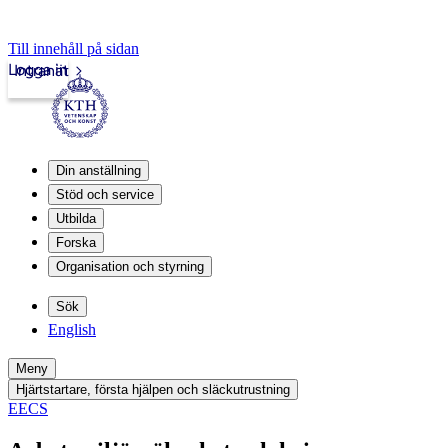
Till innehåll på sidan
Logga in
Intranät
Din anställning
Stöd och service
Utbilda
Forska
Organisation och styrning
Sök
English
Meny
Hjärtstartare, första hjälpen och släckutrustning
EECS