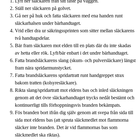
Lyft ner släckaren från sitt fäste på väggen.
Ställ ner släckaren på golvet.
Gå ner på huk och fatta släckaren med ena handen runt
släckarhalsen under bärhandtaget.
Vrid eller dra ur säkringssprinten som sitter mellan släckarens
två handtagsdelar.
Bär fram släckaren mot elden till en plats där du inte skadas
av hetta eller rök. Lyft/bär enbart i det undre bärhandtaget.
Fatta brandsläckarens slang (skum- och pulversläckare) längst
fram nära spridarmunstycket.
Fatta brandsläckarens spridartratt runt handgreppet strax
bakom tratten (kolsyresläckare).
Rikta slang/spridartratt mot eldens bas och inled släckningen
genom att det övre släckarhandtaget trycks nedåt bestämt och
kontinuerligt tills förhoppningsvis branden bekämpats.
Fös branden bort ifrån dig själv genom att svepa från sida till
sida mot eldens bas (att spruta släckmedlet mot flammorna
släcker inte branden. Det är vid flammornas bas som
släckmedlet ska riktas).