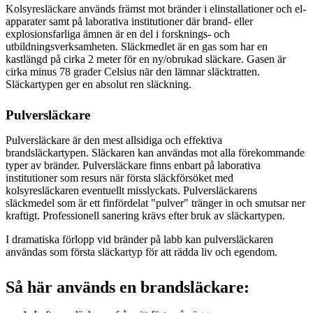
Kolsyresläckare används främst mot bränder i elinstallationer och el-
apparater samt på laborativa institutioner där brand- eller
explosionsfarliga ämnen är en del i forsknings- och
utbildningsverksamheten. Släckmedlet är en gas som har en
kastlängd på cirka 2 meter för en ny/obrukad släckare. Gasen är
cirka minus 78 grader Celsius när den lämnar släcktratten.
Släckartypen ger en absolut ren släckning.
Pulversläckare
Pulversläckare är den mest allsidiga och effektiva
brandsläckartypen. Släckaren kan användas mot alla förekommande
typer av bränder. Pulversläckare finns enbart på laborativa
institutioner som resurs när första släckförsöket med
kolsyresläckaren eventuellt misslyckats. Pulversläckarens
släckmedel som är ett finfördelat "pulver" tränger in och smutsar ner
kraftigt. Professionell sanering krävs efter bruk av släckartypen.
I dramatiska förlopp vid bränder på labb kan pulversläckaren
användas som första släckartyp för att rädda liv och egendom.
Så här används en brandsläckare: