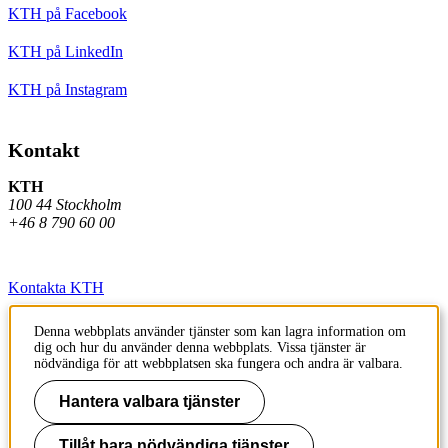
KTH på Facebook
KTH på LinkedIn
KTH på Instagram
Kontakt
KTH
100 44 Stockholm
+46 8 790 60 00
Kontakta KTH
Jobba på KTH
Denna webbplats använder tjänster som kan lagra information om
dig och hur du använder denna webbplats. Vissa tjänster är
Press och media
nödvändiga för att webbplatsen ska fungera och andra är valbara.
Faktura och betalning KTH
Hantera valbara tjänster
Om KTH:s webbplatser
Tillåt bara nödvändiga tjänster