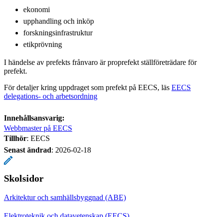
ekonomi
upphandling och inköp
forskningsinfrastruktur
etikprövning
I händelse av prefekts frånvaro är proprefekt ställföreträdare för
prefekt.
För detaljer kring uppdraget som prefekt på EECS, läs
EECS
delegations- och arbetsordning
Innehållsansvarig:
Webbmaster på EECS
Tillhör
: EECS
Senast ändrad
:
2026-02-18
Skolsidor
Arkitektur och samhällsbyggnad (ABE)
Elektroteknik och datavetenskap (EECS)