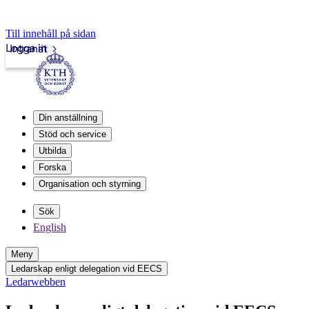
Till innehåll på sidan
Logga in
Intranät
Din anställning
Stöd och service
Utbilda
Forska
Organisation och styrning
Sök
English
Meny
Ledarskap enligt delegation vid EECS
Ledarwebben