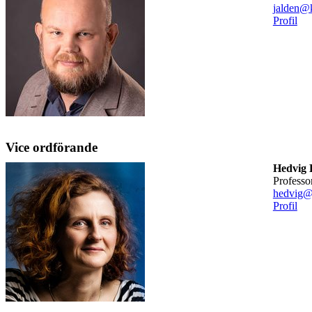
jalden@k
Profil
Vice ordförande
Hedvig 
professo
hedvig@
Profil