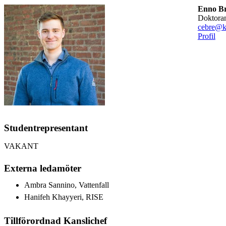
Enno B
doktora
cebre@k
Profil
Studentrepresentant
VAKANT
Externa ledamöter
Ambra Sannino, Vattenfall
Hanifeh Khayyeri, RISE
Tillförordnad Kanslichef