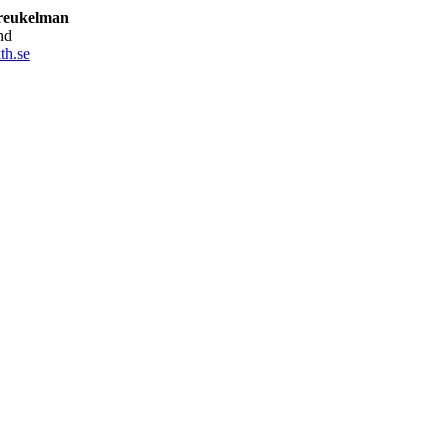
reukelman
nd
th.se