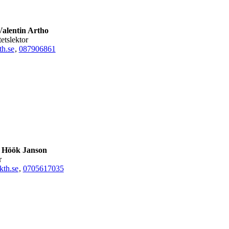
Valentin Artho
tetslektor
h.se
,
08790
6861
a Höök Janson
r
th.se
,
0705617035