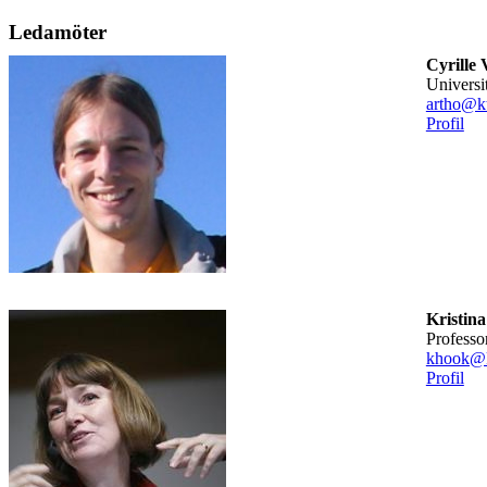
Ledamöter
Cyrille 
universi
artho@kt
Profil
Kristin
professo
khook@k
Profil