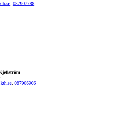
th.se
,
08790
7788
Kjellström
r
kth.se
,
08790
6906