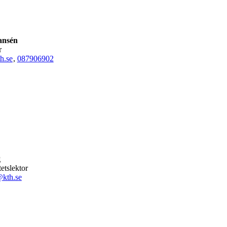
ansén
r
h.se
,
08790
6902
g
tetslektor
kth.se