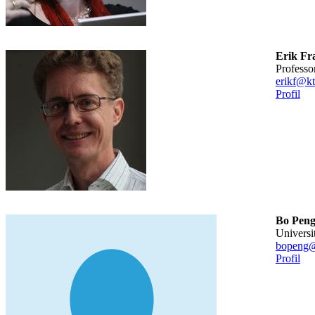
Erik Fr
professo
erikf@kt
Profil
Bo Pen
universi
bopeng@
Profil