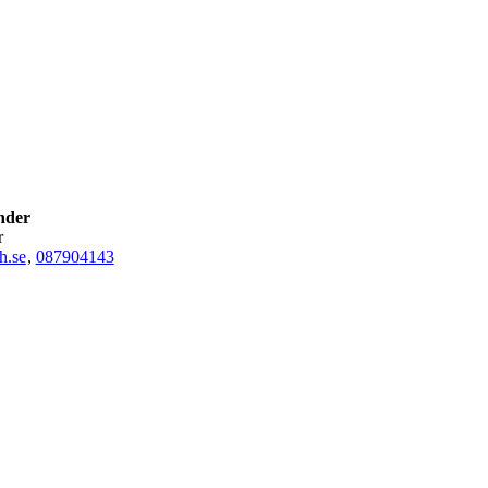
nder
r
h.se
,
08790
4143