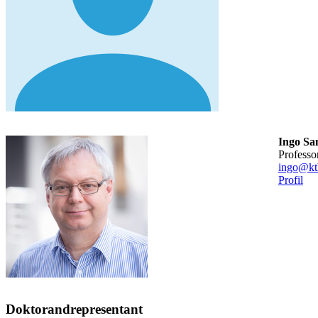
Ingo Sa
professo
ingo@kt
Profil
Doktorandrepresentant