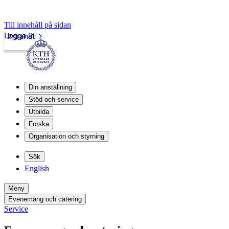
Till innehåll på sidan
Logga in
Intranät
Din anställning
Stöd och service
Utbilda
Forska
Organisation och styrning
Sök
English
Meny
Evenemang och catering
Service