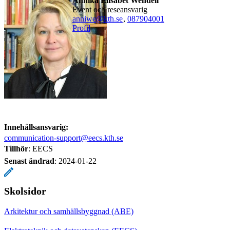
Annika Elisabet Wendell
event och reseansvarig
anniwe@kth.se
,
08790
4001
Profil
Innehållsansvarig:
communication-support@eecs.kth.se
Tillhör
: EECS
Senast ändrad
:
2024-01-22
Skolsidor
Arkitektur och samhällsbyggnad (ABE)