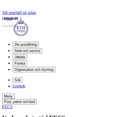
Till innehåll på sidan
Logga in
Intranät
Din anställning
Stöd och service
Utbilda
Forska
Organisation och styrning
Sök
English
Meny
Post, paket och bud
EECS