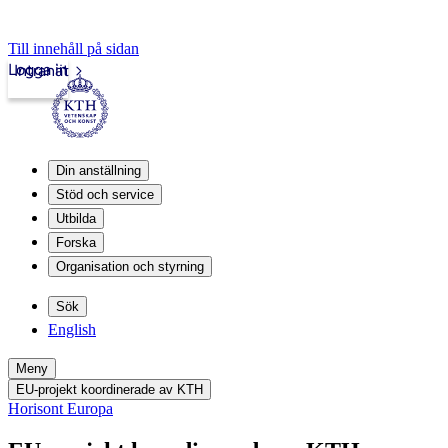
Till innehåll på sidan
Logga in
Intranät
Din anställning
Stöd och service
Utbilda
Forska
Organisation och styrning
Sök
English
Meny
EU-projekt koordinerade av KTH
Horisont Europa