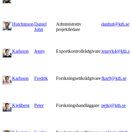
Hutchinson
Daniel
Administrativ
danhut@kth.se
John
projektledare
Karlsson
Jenny
Exportkontrollrådgivare
jennyk4@kth.se
Karlsson
Fredrik
Forskningsetikrådgivare
fkar9@kth.se
Kjellberg
Peter
Forskningshandläggare
petkj@kth.se