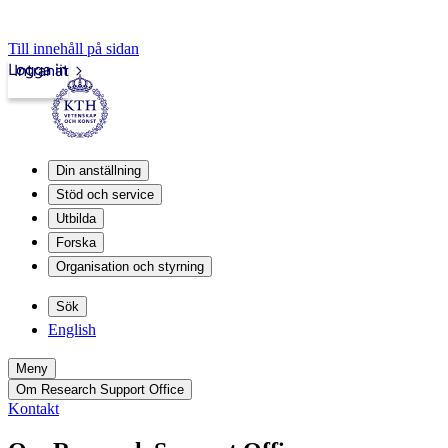
Till innehåll på sidan
Logga in
Intranät
Din anställning
Stöd och service
Utbilda
Forska
Organisation och styrning
Sök
English
Meny
Om Research Support Office
Kontakt