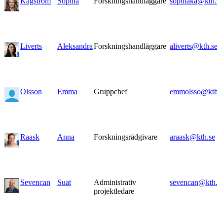
Kågström
Sophia
Forskningshandläggare
sophiaka@kth.s
Liverts
Aleksandra
Forskningshandläggare
aliverts@kth.se
Olsson
Emma
Gruppchef
emmolsso@kth.
Raask
Anna
Forskningsrådgivare
araask@kth.se
Sevencan
Suat
Administrativ
sevencan@kth.s
projektledare