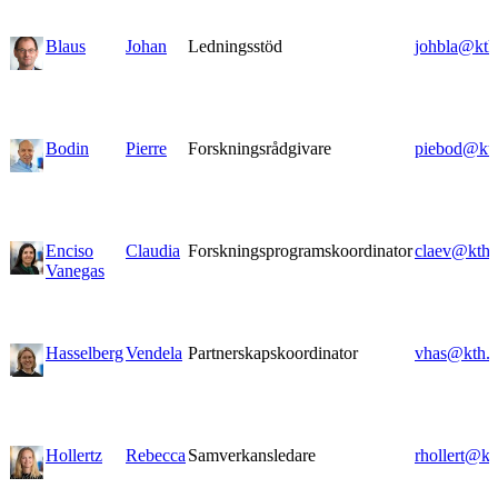
Blaus
Johan
Ledningsstöd
johbla@kth
Bodin
Pierre
Forskningsrådgivare
piebod@kth
Enciso
Claudia
Forskningsprogramskoordinator
claev@kth.
Vanegas
Hasselberg
Vendela
Partnerskapskoordinator
vhas@kth.s
Hollertz
Rebecca
Samverkansledare
rhollert@kt