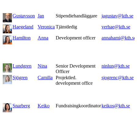
Gustavsson
Jan
Stipendiehandläggare
jagustav@kth.se
Haegeland
Veronica
Tjänstledig
verhae@kth.se
Hamilton
Anna
Development officer
annahami@kth.se
Lundgren
Nina
Senior Development
ninlun@kth.se
Officer
Sjögren
Camilla
Projektled.
sjogrenc@kth.se
development office
Snarberg
Keiko
Fundraisingkoordinator
keikos@kth.se