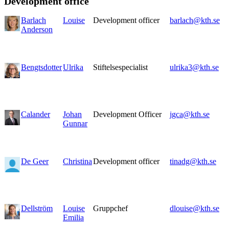
Development office
Barlach
Louise
Development officer
barlach@kth.se
Anderson
Bengtsdotter
Ulrika
Stiftelsespecialist
ulrika3@kth.se
Calander
Johan
Development Officer
jgca@kth.se
Gunnar
De Geer
Christina
Development officer
tinadg@kth.se
Dellström
Louise
Gruppchef
dlouise@kth.se
Emilia