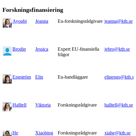
Forskningsfinansiering
Ayoubi
Jeanna
Eu-forskningsrådgivare
jeanna@kth.se
Brodin
Jessica
Expert EU-finansiella
jebro@kth.se
frågor
Engström
Elin
Eu-handläggare
elinengs@kth.se
Halltell
Viktoria
Forskningsrådgivare
halltell@kth.se
He
Xiaobing
Forskningsrådgivare
xiahe@kth.se