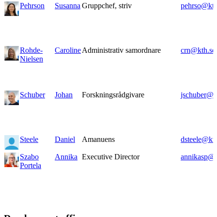
Pehrson
Susanna
Gruppchef, striv
pehrso@kth
Rohde-
Caroline
Administrativ samordnare
crn@kth.se
Nielsen
Schuber
Johan
Forskningsrådgivare
jschuber@k
Steele
Daniel
Amanuens
dsteele@kth
Szabo
Annika
Executive Director
annikasp@k
Portela