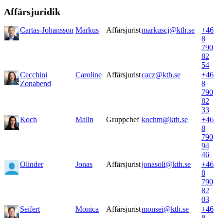
Affärsjuridik
Cartas-Johansson
Markus
Affärsjurist
markuscj@kth.se
+46
8
790
82
54
Cecchini
Caroline
Affärsjurist
cacz@kth.se
+46
Zonabend
8
790
82
33
Koch
Malin
Gruppchef
kochm@kth.se
+46
8
790
94
46
Olinder
Jonas
Affärsjurist
jonasoli@kth.se
+46
8
790
82
03
Seifert
Monica
Affärsjurist
monsei@kth.se
+46
8