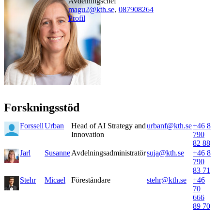
avdelningschef
magu2@kth.se
,
08790
8264
Profil
Forskningsstöd
Forssell
Urban
Head of AI Strategy and
urbanf@kth.se
+46 8
Innovation
790
82 88
Jarl
Susanne
Avdelningsadministratör
suja@kth.se
+46 8
790
83 71
Stehr
Micael
Föreståndare
stehr@kth.se
+46
70
666
89 70