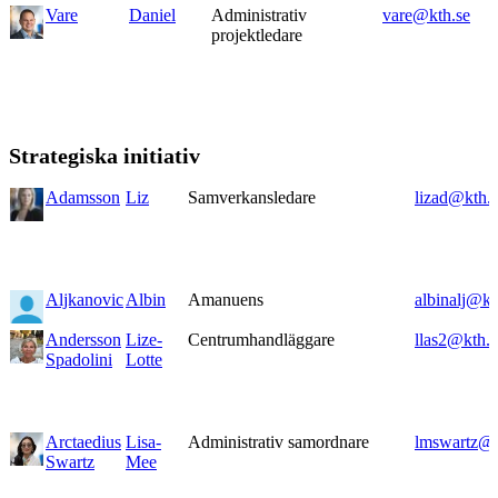
Vare
Daniel
Administrativ
vare@kth.se
projektledare
Strategiska initiativ
Adamsson
Liz
Samverkansledare
lizad@kth.
Aljkanovic
Albin
Amanuens
albinalj@kt
Andersson
Lize-
Centrumhandläggare
llas2@kth.s
Spadolini
Lotte
Arctaedius
Lisa-
Administrativ samordnare
lmswartz@k
Swartz
Mee