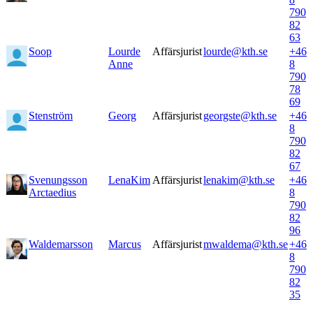
790
82
63
Soop
Lourde
Affärsjurist
lourde@kth.se
+46
Anne
8
790
78
69
Stenström
Georg
Affärsjurist
georgste@kth.se
+46
8
790
82
67
Svenungsson
LenaKim
Affärsjurist
lenakim@kth.se
+46
Arctaedius
8
790
82
96
Waldemarsson
Marcus
Affärsjurist
mwaldema@kth.se
+46
8
790
82
35