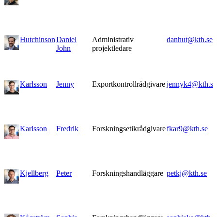
Hutchinson
Daniel
Administrativ
danhut@kth.se
John
projektledare
Karlsson
Jenny
Exportkontrollrådgivare
jennyk4@kth.se
Karlsson
Fredrik
Forskningsetikrådgivare
fkar9@kth.se
Kjellberg
Peter
Forskningshandläggare
petkj@kth.se