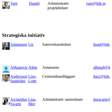
Vare
Daniel
Administrativ
vare@kth.se
projektledare
Strategiska initiativ
Adamsson
Liz
Samverkansledare
lizad@kth.
Aljkanovic
Albin
Amanuens
albinalj@kt
Andersson
Lize-
Centrumhandläggare
llas2@kth.s
Spadolini
Lotte
Arctaedius
Lisa-
Administrativ samordnare
lmswartz@k
Swartz
Mee