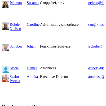
Pehrson
Susanna
Gruppchef, striv
pehrso@kth
Rohde-
Caroline
Administrativ samordnare
crn@kth.se
Nielsen
Schuber
Johan
Forskningsrådgivare
jschuber@k
Steele
Daniel
Amanuens
dsteele@kth
Szabo
Annika
Executive Director
annikasp@k
Portela