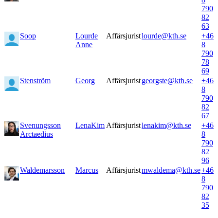
790
82
63
Soop
Lourde
Affärsjurist
lourde@kth.se
+46
Anne
8
790
78
69
Stenström
Georg
Affärsjurist
georgste@kth.se
+46
8
790
82
67
Svenungsson
LenaKim
Affärsjurist
lenakim@kth.se
+46
Arctaedius
8
790
82
96
Waldemarsson
Marcus
Affärsjurist
mwaldema@kth.se
+46
8
790
82
35