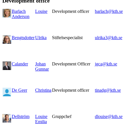
Development office
Barlach
Louise
Development officer
barlach@kth.se
Anderson
Bengtsdotter
Ulrika
Stiftelsespecialist
ulrika3@kth.se
Calander
Johan
Development Officer
jgca@kth.se
Gunnar
De Geer
Christina
Development officer
tinadg@kth.se
Dellström
Louise
Gruppchef
dlouise@kth.se
Emilia