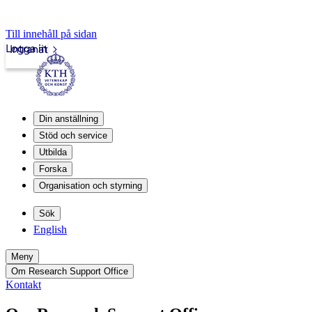
Till innehåll på sidan
Logga in
Intranät
Din anställning
Stöd och service
Utbilda
Forska
Organisation och styrning
Sök
English
Meny
Om Research Support Office
Kontakt