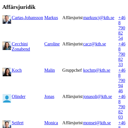
Affärsjuridik
Cartas-Johansson
Markus
Affärsjurist
markuscj@kth.se
+46
8
790
82
54
Cecchini
Caroline
Affärsjurist
cacz@kth.se
+46
Zonabend
8
790
82
33
Koch
Malin
Gruppchef
kochm@kth.se
+46
8
790
94
46
Olinder
Jonas
Affärsjurist
jonasoli@kth.se
+46
8
790
82
03
Seifert
Monica
Affärsjurist
monsei@kth.se
+46
8