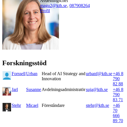
avdelningschef
magu2@kth.se
,
08790
8264
Profil
Forskningsstöd
Forssell
Urban
Head of AI Strategy and
urbanf@kth.se
+46 8
Innovation
790
82 88
Jarl
Susanne
Avdelningsadministratör
suja@kth.se
+46 8
790
83 71
Stehr
Micael
Föreståndare
stehr@kth.se
+46
70
666
89 70