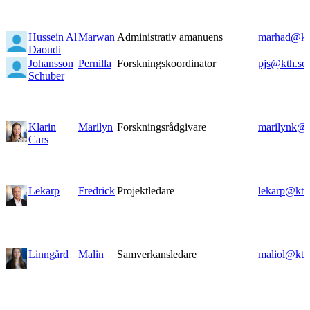
Hussein Al
Marwan
Administrativ amanuens
marhad@kt
Daoudi
Johansson
Pernilla
Forskningskoordinator
pjs@kth.se
Schuber
Klarin
Marilyn
Forskningsrådgivare
marilynk@k
Cars
Lekarp
Fredrick
Projektledare
lekarp@kth
Linngård
Malin
Samverkansledare
maliol@kth