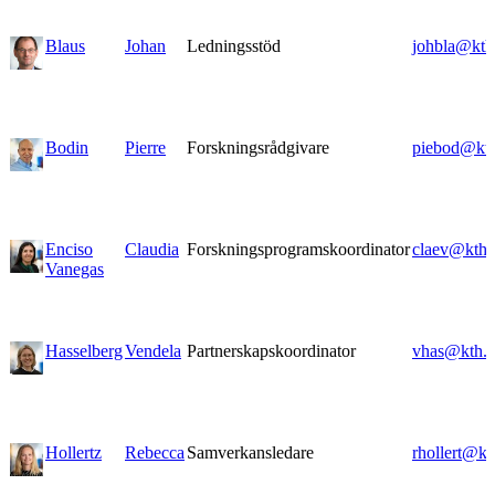
Blaus
Johan
Ledningsstöd
johbla@kth
Bodin
Pierre
Forskningsrådgivare
piebod@kth
Enciso
Claudia
Forskningsprogramskoordinator
claev@kth.
Vanegas
Hasselberg
Vendela
Partnerskapskoordinator
vhas@kth.s
Hollertz
Rebecca
Samverkansledare
rhollert@kt