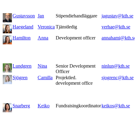
Gustavsson
Jan
Stipendiehandläggare
jagustav@kth.se
Haegeland
Veronica
Tjänstledig
verhae@kth.se
Hamilton
Anna
Development officer
annahami@kth.se
Lundgren
Nina
Senior Development
ninlun@kth.se
Officer
Sjögren
Camilla
Projektled.
sjogrenc@kth.se
development office
Snarberg
Keiko
Fundraisingkoordinator
keikos@kth.se