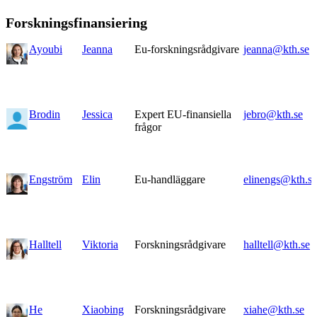
Forskningsfinansiering
Ayoubi
Jeanna
Eu-forskningsrådgivare
jeanna@kth.se
Brodin
Jessica
Expert EU-finansiella
jebro@kth.se
frågor
Engström
Elin
Eu-handläggare
elinengs@kth.se
Halltell
Viktoria
Forskningsrådgivare
halltell@kth.se
He
Xiaobing
Forskningsrådgivare
xiahe@kth.se