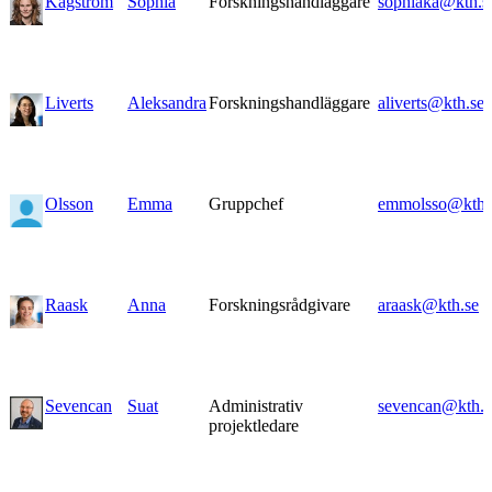
Kågström
Sophia
Forskningshandläggare
sophiaka@kth.s
Liverts
Aleksandra
Forskningshandläggare
aliverts@kth.se
Olsson
Emma
Gruppchef
emmolsso@kth.
Raask
Anna
Forskningsrådgivare
araask@kth.se
Sevencan
Suat
Administrativ
sevencan@kth.s
projektledare