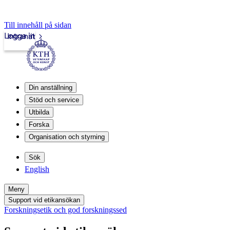
Till innehåll på sidan
Logga in
Intranät
Din anställning
Stöd och service
Utbilda
Forska
Organisation och styrning
Sök
English
Meny
Support vid etikansökan
Forskningsetik och god forskningssed