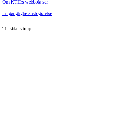
Om KTH:s webbplatser
Tillgänglighetsredogörelse
Till sidans topp