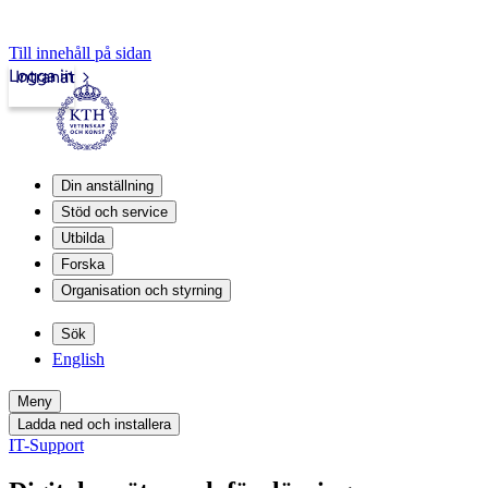
Till innehåll på sidan
Logga in
Intranät
Din anställning
Stöd och service
Utbilda
Forska
Organisation och styrning
Sök
English
Meny
Ladda ned och installera
IT-Support