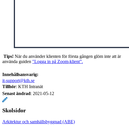
Tips!
När du använder klienten för första gången glöm inte att är
använda guiden
"Logga in på Zoom-klient”.
Innehållsansvarig:
it-support@kth.se
Tillhör
: KTH Intranät
Senast ändrad
:
2021-05-12
Skolsidor
Arkitektur och samhällsbyggnad (ABE)