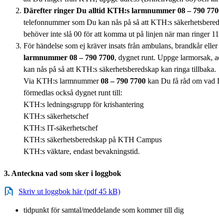
Därefter ringer Du alltid KTH:s larmnummer 08 – 790 770
telefonnummer som Du kan nås på så att KTH:s säkerhetsbereds
behöver inte slå 00 för att komma ut på linjen när man ringer 11
För händelse som ej kräver insats från ambulans, brandkår eller
larmnummer
08 – 790 7700
, dygnet runt. Uppge larmorsak,
kan nås på så att KTH:s säkerhetsberedskap kan ringa tillbaka.
Via KTH:s larmnummer
08 – 790 7700
kan Du få råd om vad 
förmedlas också dygnet runt till:
KTH:s ledningsgrupp för krishantering
KTH:s säkerhetschef
KTH:s IT-säkerhetschef
KTH:s säkerhetsberedskap på KTH Campus
KTH:s väktare, endast bevakningstid.
3. Anteckna vad som sker i loggbok
Skriv ut loggbok här (pdf 45 kB)
tidpunkt för samtal/meddelande som kommer till dig