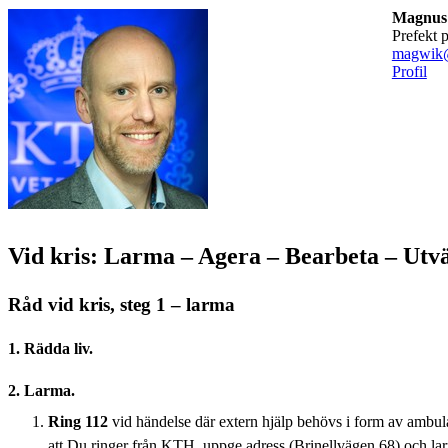
Magnus
Prefekt
magwik@
Profil
Vid kris: Larma – Agera – Bearbeta – Utv
Råd vid kris, steg 1 – larma
1. Rädda liv.
2. Larma.
Ring 112
vid händelse där extern hjälp behövs i form av ambula
att Du ringer från KTH, uppge adress (Brinellvägen 68) och la