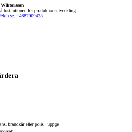
 Wiktorsson
 på Institutionen för produktionsutveckling
kth.se
,
+468790
9428
ärdera
ns, brandkår eller polis - uppge
rmorsak.