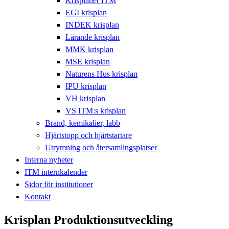
Krisplaner ITM
EGI krisplan
INDEK krisplan
Lärande krisplan
MMK krisplan
MSE krisplan
Naturens Hus krisplan
IPU krisplan
VH krisplan
VS ITM:s krisplan
Brand, kemikalier, labb
Hjärtstopp och hjärtstartare
Utrymning och återsamlingsplatser
Interna nyheter
ITM internkalender
Sidor för institutioner
Kontakt
Krisplan Produktionsutveckling