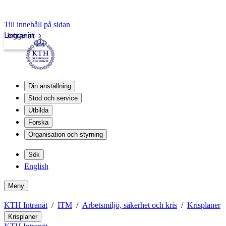
Till innehåll på sidan
Logga in
Intranät
Din anställning
Stöd och service
Utbilda
Forska
Organisation och styrning
Sök
English
Meny
KTH Intranät
ITM
Arbetsmiljö, säkerhet och kris
Krisplaner
Krisplaner