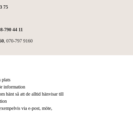
3 75
8-790 44 11
60
, 070-797 9160
 plats
ör information
 hänt så att de alltid hänvisar till
tion
 exempelvis via e-post, möte,