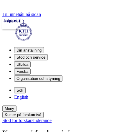
Till innehåll på sidan
Logga in
Intranät
Din anställning
Stöd och service
Utbilda
Forska
Organisation och styrning
Sök
English
Meny
Kurser på forskarnivå
Stöd för forskarstuderande